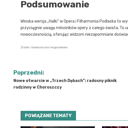
Podsumowanie
Włoska wersja „Halki” w Opera i Filharmonia Podlaska to wy
przyciągnie uwagę miłośników opery z całego świata. To un
nowoczesnością, oferując widzom niezapomniane doświa
Źródło: facebook.com/wojpodlaskie
Nawigacja
Poprzedni:
wpisu
Nowe otwarcie w „Trzech Dębach”: radosny piknik
rodzinny w Choroszczy
POWIĄZANE TEMATY