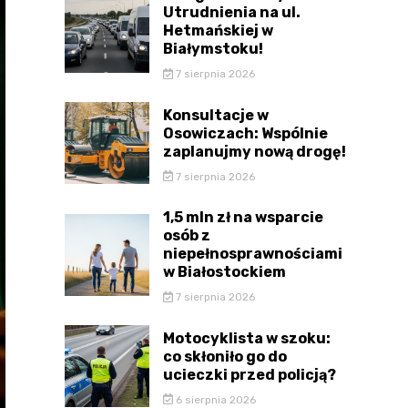
Utrudnienia na ul.
Hetmańskiej w
Białymstoku!
7 sierpnia 2026
Konsultacje w
Osowiczach: Wspólnie
zaplanujmy nową drogę!
7 sierpnia 2026
1,5 mln zł na wsparcie
osób z
niepełnosprawnościami
w Białostockiem
7 sierpnia 2026
Motocyklista w szoku:
co skłoniło go do
ucieczki przed policją?
6 sierpnia 2026