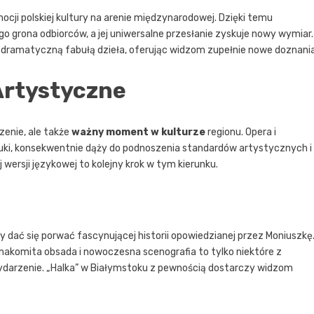
ocji polskiej kultury na arenie międzynarodowej. Dzięki temu
o grona odbiorców, a jej uniwersalne przesłanie zyskuje nowy wymiar.
a z dramatyczną fabułą dzieła, oferując widzom zupełnie nowe doznania
Artystyczne
rzenie, ale także
ważny moment w kulturze
regionu. Opera i
tuki, konsekwentnie dąży do podnoszenia standardów artystycznych i
wersji językowej to kolejny krok w tym kierunku.
dać się porwać fascynującej historii opowiedzianej przez Moniuszkę
akomita obsada i nowoczesna scenografia to tylko niektóre z
ydarzenie. „Halka” w Białymstoku z pewnością dostarczy widzom