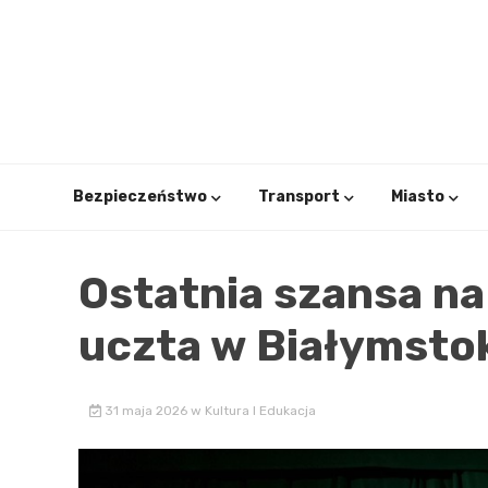
Skip
to
content
Bezpieczeństwo
Transport
Miasto
Ostatnia szansa na
uczta w Białymsto
31 maja 2026
w
Kultura I Edukacja