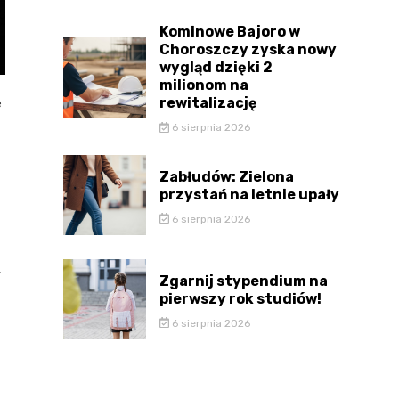
Kominowe Bajoro w
Choroszczy zyska nowy
wygląd dzięki 2
milionom na
rewitalizację
e
6 sierpnia 2026
Zabłudów: Zielona
przystań na letnie upały
6 sierpnia 2026
,
Zgarnij stypendium na
pierwszy rok studiów!
6 sierpnia 2026