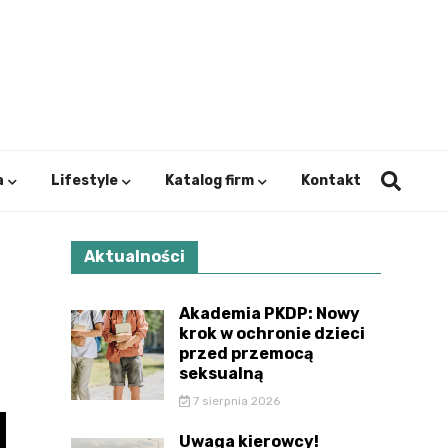
ystok.
a
Lifestyle
Katalog firm
Kontakt
Aktualności
Akademia PKDP: Nowy
krok w ochronie dzieci
przed przemocą
seksualną
7 sierpnia 2026
Uwaga kierowcy!