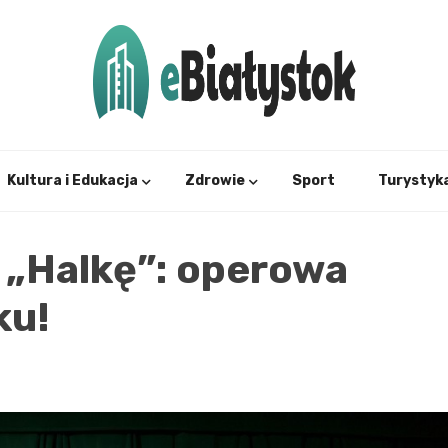
Twój informator, Białystok i okolice
eBial
Kultura i Edukacja
Zdrowie
Sport
Turystyk
 „Halkę”: operowa
ku!