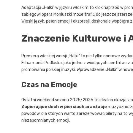
Adaptacja „Halki” w języku włoskim to krok naprzód w prom
zabiegowi opera Moniuszki może trafić do jeszcze szerszeg
Włoski język, pełen emocji i ekspresji, doskonale współgr
Znaczenie Kulturowe i 
Premiera włoskiej wersji „Halki” to nie tylko operowe wyda
Filharmonia Podlaska, jako jedno z wiodących centrów sz
promowania polskiej muzyki. Wprowadzenie „Halki” w nowej 
Czas na Emocje
Ostatni weekend sezonu 2025/2026 to idealna okazja, aby 
Zapierające dech w piersiach aranżacje
muzyczne, zn
powodów, dla których warto zarezerwować bilety na to w
niezapomnianych emocji.