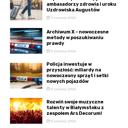
ambasadorzy zdrowia i uroku
Uzdrowiska Augustów
9 sierpnia 2026
Archiwum X – nowoczesne
metody w poszukiwaniu
prawdy
8 sierpnia 2026
Policja inwestuje w
przyszłość: miliardy na
nowoczesny sprzęt i setki
nowych pojazdów
8 sierpnia 2026
Rozwiń swoje muzyczne
talenty w Białymstoku z
zespołem Ars Decorum!
8 sierpnia 2026