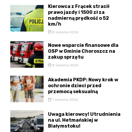
Kierowca z Frącek stracił
prawo jazdy i 1500 zł za
nadmierną prędkość o 52
km/h
8 sierpnia 2026
Nowe wsparcie finansowe dla
OSP w Gminie Choroszcz na
zakup sprzętu
8 sierpnia 2026
Akademia PKDP: Nowy krok w
ochronie dzieci przed
przemocą seksualną
7 sierpnia 2026
Uwaga kierowcy! Utrudnienia
na ul. Hetmańskiej w
Białymstoku!