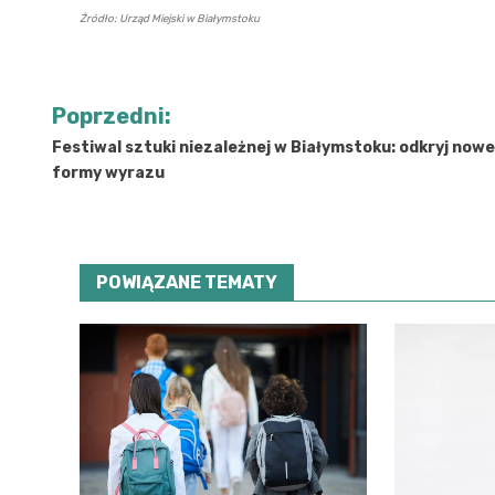
Źródło: Urząd Miejski w Białymstoku
Nawigacja
Poprzedni:
wpisu
Festiwal sztuki niezależnej w Białymstoku: odkryj nowe
formy wyrazu
POWIĄZANE TEMATY