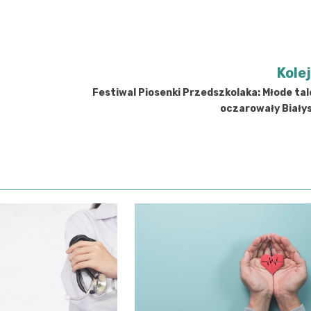
Kole
Festiwal Piosenki Przedszkolaka: Młode ta
oczarowały Biały