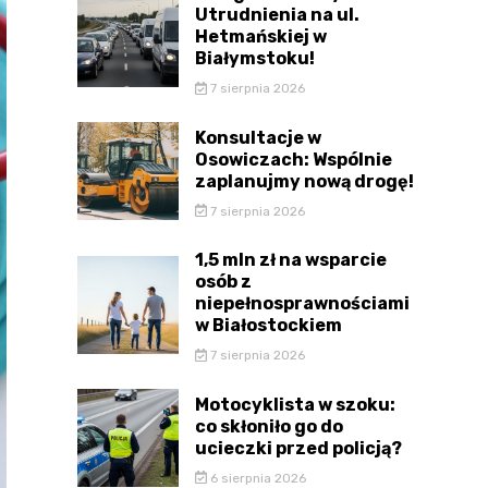
Utrudnienia na ul.
Hetmańskiej w
Białymstoku!
7 sierpnia 2026
Konsultacje w
Osowiczach: Wspólnie
zaplanujmy nową drogę!
7 sierpnia 2026
1,5 mln zł na wsparcie
osób z
niepełnosprawnościami
w Białostockiem
7 sierpnia 2026
Motocyklista w szoku:
co skłoniło go do
ucieczki przed policją?
6 sierpnia 2026