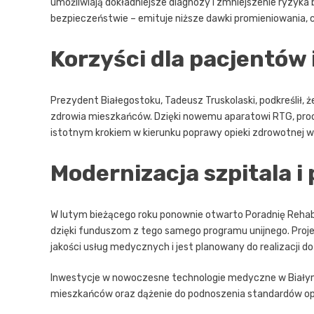
umożliwiają dokładniejsze diagnozy i zmniejszenie ryzyk
bezpieczeństwie – emituje niższe dawki promieniowania, c
Korzyści dla pacjentów 
Prezydent Białegostoku, Tadeusz Truskolaski, podkreślił,
zdrowia mieszkańców. Dzięki nowemu aparatowi RTG, proce
istotnym krokiem w kierunku poprawy opieki zdrowotnej w 
Modernizacja szpitala i
W lutym bieżącego roku ponownie otwarto Poradnię Rehabil
dzięki funduszom z tego samego programu unijnego. Proje
jakości usług medycznych i jest planowany do realizacji d
Inwestycje w nowoczesne technologie medyczne w Białyms
mieszkańców oraz dążenie do podnoszenia standardów opi