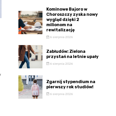
Kominowe Bajoro w
Choroszczy zyska nowy
wygląd dzięki 2
milionom na
rewitalizację
6 sierpnia 2026
Zabłudów: Zielona
przystań na letnie upały
6 sierpnia 2026
y
Zgarnij stypendium na
pierwszy rok studiów!
6 sierpnia 2026