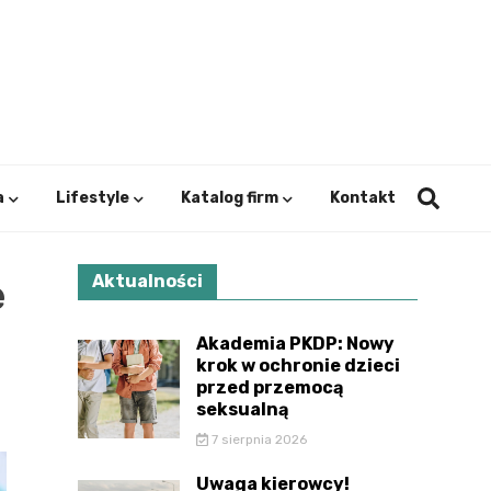
ystok.
a
Lifestyle
Katalog firm
Kontakt
e
Aktualności
Akademia PKDP: Nowy
krok w ochronie dzieci
przed przemocą
seksualną
7 sierpnia 2026
Uwaga kierowcy!