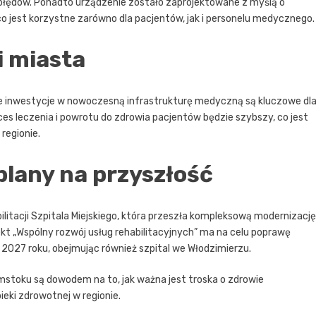
a błędów. Ponadto urządzenie zostało zaprojektowane z myślą o
o jest korzystne zarówno dla pacjentów, jak i personelu medycznego.
i miasta
 że inwestycje w nowoczesną infrastrukturę medyczną są kluczowe dl
s leczenia i powrotu do zdrowia pacjentów będzie szybszy, co jest
regionie.
 plany na przyszłość
itacji Szpitala Miejskiego, która przeszła kompleksową modernizację
kt „Wspólny rozwój usług rehabilitacyjnych” ma na celu poprawę
o 2027 roku, obejmując również szpital we Włodzimierzu.
toku są dowodem na to, jak ważna jest troska o zdrowie
eki zdrowotnej w regionie.