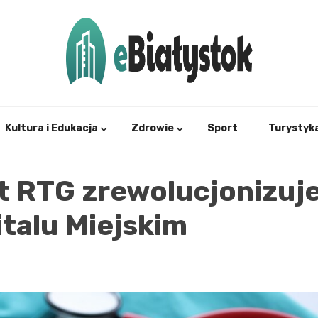
Twój informator, Białystok i okolice
eBial
Kultura i Edukacja
Zdrowie
Sport
Turystyk
 RTG zrewolucjonizuj
talu Miejskim