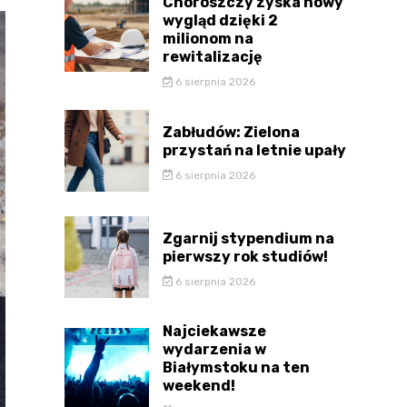
Choroszczy zyska nowy
wygląd dzięki 2
milionom na
rewitalizację
6 sierpnia 2026
Zabłudów: Zielona
przystań na letnie upały
6 sierpnia 2026
Zgarnij stypendium na
pierwszy rok studiów!
6 sierpnia 2026
Najciekawsze
wydarzenia w
Białymstoku na ten
weekend!