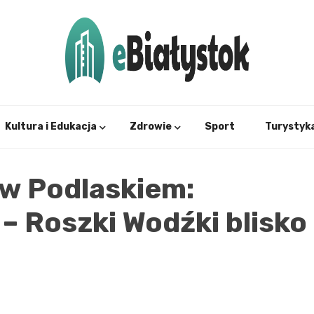
Twój informator, Białystok i okolice
eBial
Kultura i Edukacja
Zdrowie
Sport
Turystyk
w Podlaskiem:
– Roszki Wodźki blisko