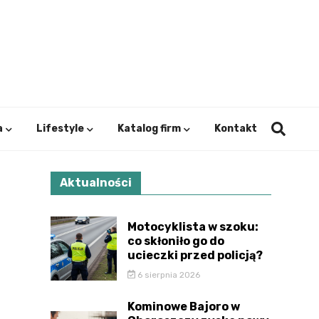
ystok.
a
Lifestyle
Katalog firm
Kontakt
Aktualności
Motocyklista w szoku:
co skłoniło go do
ucieczki przed policją?
6 sierpnia 2026
Kominowe Bajoro w