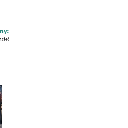
jny:
ncie!