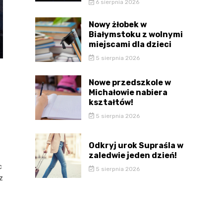
6 sierpnia 2026
Nowy żłobek w
Białymstoku z wolnymi
miejscami dla dzieci
5 sierpnia 2026
Nowe przedszkole w
Michałowie nabiera
kształtów!
5 sierpnia 2026
Odkryj urok Supraśla w
zaledwie jeden dzień!
c
5 sierpnia 2026
z