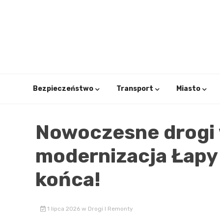
Skip
to
content
Bezpieczeństwo
Transport
Miasto
Nowoczesne drogi 
modernizacja Łapy 
końca!
1 lipca 2026
w
Drogi I Remonty