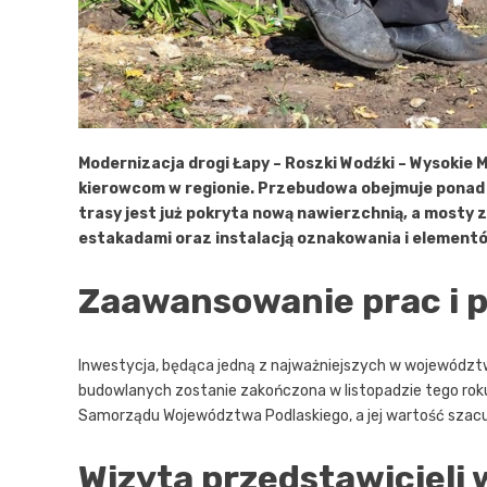
Modernizacja drogi Łapy – Roszki Wodźki – Wysokie 
kierowcom w regionie. Przebudowa obejmuje ponad 
trasy jest już pokryta nową nawierzchnią, a mosty 
estakadami oraz instalacją oznakowania i elemen
Zaawansowanie prac i 
Inwestycja, będąca jedną z najważniejszych w województwi
budowlanych zostanie zakończona w listopadzie tego roku
Samorządu Województwa Podlaskiego, a jej wartość szacuje
Wizyta przedstawicieli 