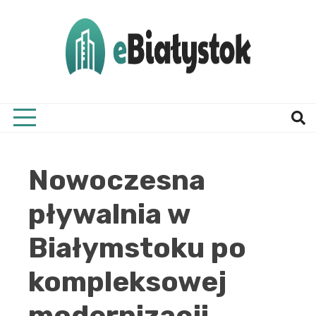
Skip
to
content
Twój informator, Białystok i okolice
eBial
Nowoczesna
pływalnia w
Białymstoku po
kompleksowej
modernizacji