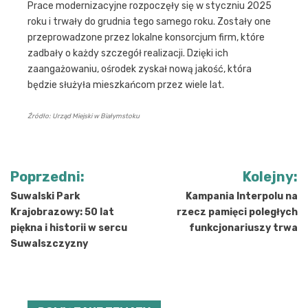
Prace modernizacyjne rozpoczęły się w styczniu 2025
roku i trwały do grudnia tego samego roku. Zostały one
przeprowadzone przez lokalne konsorcjum firm, które
zadbały o każdy szczegół realizacji. Dzięki ich
zaangażowaniu, ośrodek zyskał nową jakość, która
będzie służyła mieszkańcom przez wiele lat.
Źródło: Urząd Miejski w Białymstoku
Nawigacja
Poprzedni:
Kolejny:
wpisu
Suwalski Park
Kampania Interpolu na
Krajobrazowy: 50 lat
rzecz pamięci poległych
piękna i historii w sercu
funkcjonariuszy trwa
Suwalszczyzny