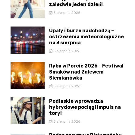
zaledwie jeden dzień!
5 sierpnia 2026
Upały i burze nadchodzą –
ostrzeżenia meteorologiczne
na 3 sierpnia
5 sierpnia 2026
Ryba w Porcie 2026 – Festiwal
Smaków nad Zalewem
Siemianówka
5 sierpnia 2026
Podlaskie wprowadza
hybrydowe pociągi Impuls na
tory!
5 sierpnia 2026