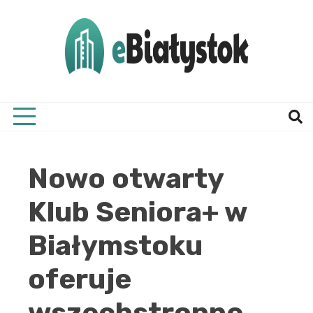
Skip
to
content
Twój informator, Białystok i okolice
eBial
Nowo otwarty
Klub Seniora+ w
Białymstoku
oferuje
wszechstronne