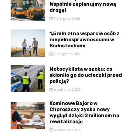
Wspólnie zaplanujmy nową
drogę!
7 sierpnia 2026
1,5 mln zł na wsparcie osób z
niepełnosprawnościami w
Białostockiem
7 sierpnia 2026
Motocyklista w szoku: co
skłoniło go do ucieczki przed
policją?
6 sierpnia 2026
Kominowe Bajoro w
Choroszczy zyska nowy
wygląd dzięki 2 milionom na
rewitalizację
6 sierpnia 2026