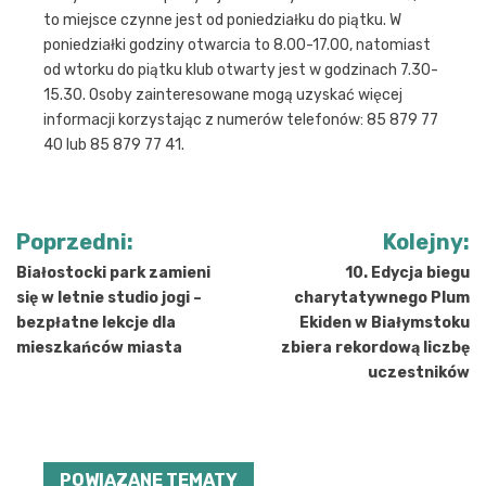
to miejsce czynne jest od poniedziałku do piątku. W
poniedziałki godziny otwarcia to 8.00-17.00, natomiast
od wtorku do piątku klub otwarty jest w godzinach 7.30-
15.30. Osoby zainteresowane mogą uzyskać więcej
informacji korzystając z numerów telefonów: 85 879 77
40 lub 85 879 77 41.
Nawigacja
Poprzedni:
Kolejny:
wpisu
Białostocki park zamieni
10. Edycja biegu
się w letnie studio jogi –
charytatywnego Plum
bezpłatne lekcje dla
Ekiden w Białymstoku
mieszkańców miasta
zbiera rekordową liczbę
uczestników
POWIĄZANE TEMATY