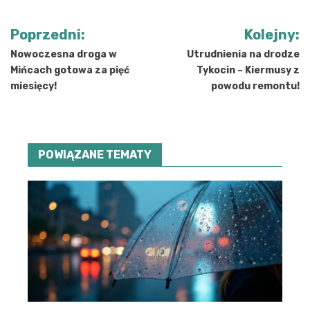
Nawigacja
Poprzedni:
Kolejny:
wpisu
Nowoczesna droga w
Utrudnienia na drodze
Mińcach gotowa za pięć
Tykocin – Kiermusy z
miesięcy!
powodu remontu!
POWIĄZANE TEMATY