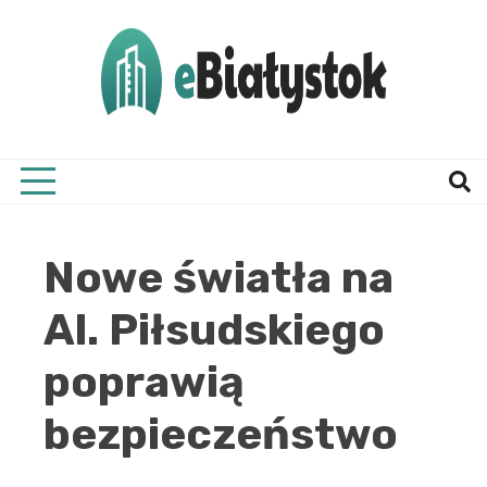
Skip
to
content
Twój informator, Białystok i okolice
eBial
Nowe światła na
Al. Piłsudskiego
poprawią
bezpieczeństwo