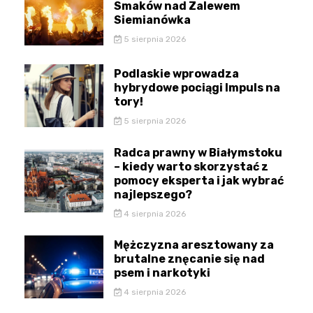
Smaków nad Zalewem
Siemianówka
5 sierpnia 2026
Podlaskie wprowadza
hybrydowe pociągi Impuls na
tory!
5 sierpnia 2026
Radca prawny w Białymstoku
– kiedy warto skorzystać z
pomocy eksperta i jak wybrać
najlepszego?
4 sierpnia 2026
Mężczyzna aresztowany za
brutalne znęcanie się nad
psem i narkotyki
4 sierpnia 2026