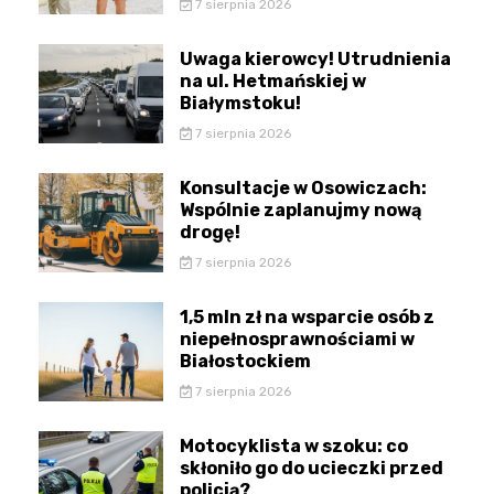
7 sierpnia 2026
Uwaga kierowcy! Utrudnienia
na ul. Hetmańskiej w
Białymstoku!
7 sierpnia 2026
Konsultacje w Osowiczach:
Wspólnie zaplanujmy nową
drogę!
7 sierpnia 2026
1,5 mln zł na wsparcie osób z
niepełnosprawnościami w
Białostockiem
7 sierpnia 2026
Motocyklista w szoku: co
skłoniło go do ucieczki przed
policją?