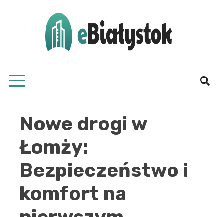
Skip
to
content
Twój informator, Białystok i okolice
eBial
Nowe drogi w
Łomży:
Bezpieczeństwo i
komfort na
pierwszym