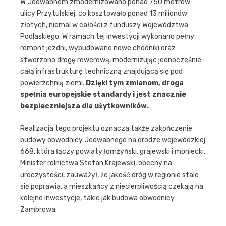
W Jedwabnem zmodernizowano ponad 750 metrów
ulicy Przytulskiej, co kosztowało ponad 13 milionów
złotych, niemal w całości z funduszy Województwa
Podlaskiego. W ramach tej inwestycji wykonano pełny
remont jezdni, wybudowano nowe chodniki oraz
stworzono drogę rowerową, modernizując jednocześnie
całą infrastrukturę techniczną znajdującą się pod
powierzchnią ziemi.
Dzięki tym zmianom, droga
spełnia europejskie standardy i jest znacznie
bezpieczniejsza dla użytkowników.
Realizacja tego projektu oznacza także zakończenie
budowy obwodnicy Jedwabnego na drodze wojewódzkiej
668, która łączy powiaty łomżyński, grajewski i moniecki.
Minister rolnictwa Stefan Krajewski, obecny na
uroczystości, zauważył, że jakość dróg w regionie stale
się poprawia, a mieszkańcy z niecierpliwością czekają na
kolejne inwestycje, takie jak budowa obwodnicy
Zambrowa.