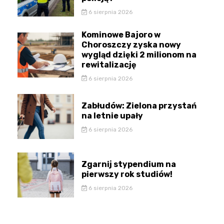
6 sierpnia 2026
Kominowe Bajoro w
Choroszczy zyska nowy
wygląd dzięki 2 milionom na
rewitalizację
6 sierpnia 2026
Zabłudów: Zielona przystań
na letnie upały
6 sierpnia 2026
Zgarnij stypendium na
pierwszy rok studiów!
6 sierpnia 2026