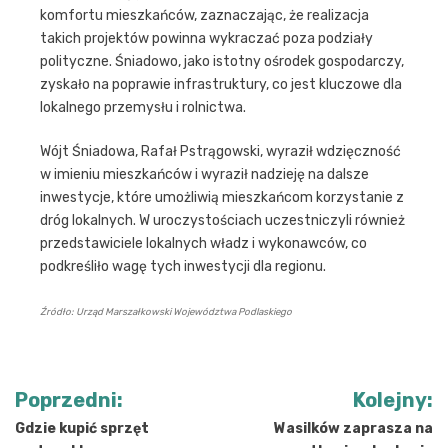
komfortu mieszkańców, zaznaczając, że realizacja
takich projektów powinna wykraczać poza podziały
polityczne. Śniadowo, jako istotny ośrodek gospodarczy,
zyskało na poprawie infrastruktury, co jest kluczowe dla
lokalnego przemysłu i rolnictwa.
Wójt Śniadowa, Rafał Pstrągowski, wyraził wdzięczność
w imieniu mieszkańców i wyraził nadzieję na dalsze
inwestycje, które umożliwią mieszkańcom korzystanie z
dróg lokalnych. W uroczystościach uczestniczyli również
przedstawiciele lokalnych władz i wykonawców, co
podkreśliło wagę tych inwestycji dla regionu.
Źródło: Urząd Marszałkowski Województwa Podlaskiego
Nawigacja
Poprzedni:
Kolejny:
wpisu
Gdzie kupić sprzęt
Wasilków zaprasza na