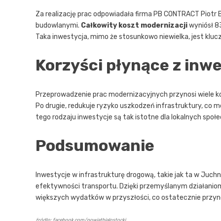
Za realizację prac odpowiadała firma PB CONTRACT Piotr
budowlanymi.
Całkowity koszt modernizacji
wyniósł 83
Taka inwestycja, mimo że stosunkowo niewielka, jest kluc
Korzyści płynące z inwe
Przeprowadzenie prac modernizacyjnych przynosi wiele ko
Po drugie, redukuje ryzyko uszkodzeń infrastruktury, co
tego rodzaju inwestycje są tak istotne dla lokalnych społe
Podsumowanie
Inwestycje w infrastrukturę drogową, takie jak ta w Juc
efektywności transportu. Dzięki przemyślanym działaniom
większych wydatków w przyszłości, co ostatecznie przyn
źródło: facebook.com/powiatbialostocki