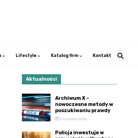
ystok.
a
Lifestyle
Katalog firm
Kontakt
Aktualności
Archiwum X –
nowoczesne metody w
poszukiwaniu prawdy
8 sierpnia 2026
Policja inwestuje w