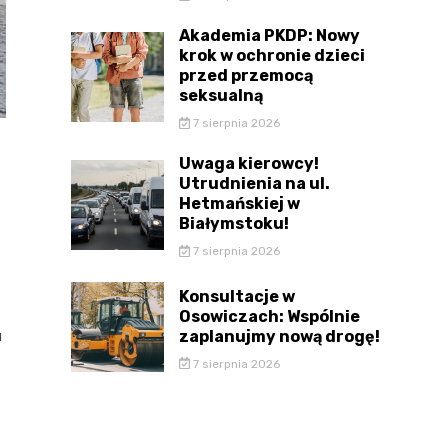
Akademia PKDP: Nowy
krok w ochronie dzieci
przed przemocą
seksualną
7 sierpnia 2026
Uwaga kierowcy!
Utrudnienia na ul.
Hetmańskiej w
Białymstoku!
7 sierpnia 2026
Konsultacje w
Osowiczach: Wspólnie
zaplanujmy nową drogę!
u
7 sierpnia 2026