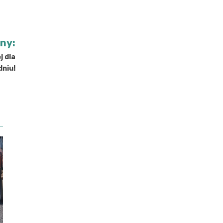
jny:
 dla
dniu!