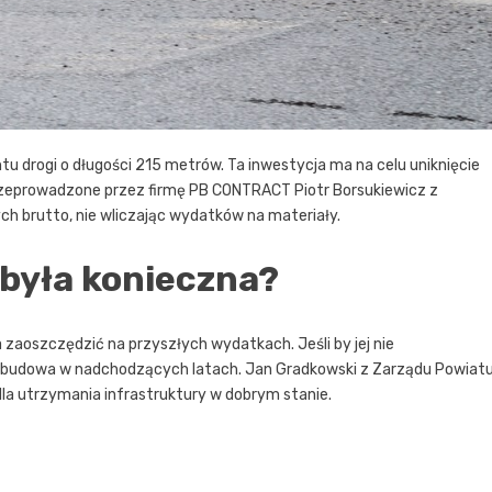
rogi o długości 215 metrów. Ta inwestycja ma na celu uniknięcie
rzeprowadzone przez firmę PB CONTRACT Piotr Borsukiewicz z
ych brutto, nie wliczając wydatków na materiały.
była konieczna?
 zaoszczędzić na przyszłych wydatkach. Jeśli by jej nie
ebudowa w nadchodzących latach. Jan Gradkowski z Zarządu Powiat
 dla utrzymania infrastruktury w dobrym stanie.