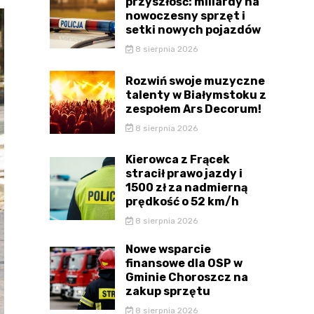
przyszłość: miliardy na
nowoczesny sprzęt i
setki nowych pojazdów
8 sierpnia 2026
Rozwiń swoje muzyczne
talenty w Białymstoku z
zespołem Ars Decorum!
8 sierpnia 2026
Kierowca z Frącek
stracił prawo jazdy i
1500 zł za nadmierną
prędkość o 52 km/h
8 sierpnia 2026
Nowe wsparcie
finansowe dla OSP w
Gminie Choroszcz na
zakup sprzętu
8 sierpnia 2026