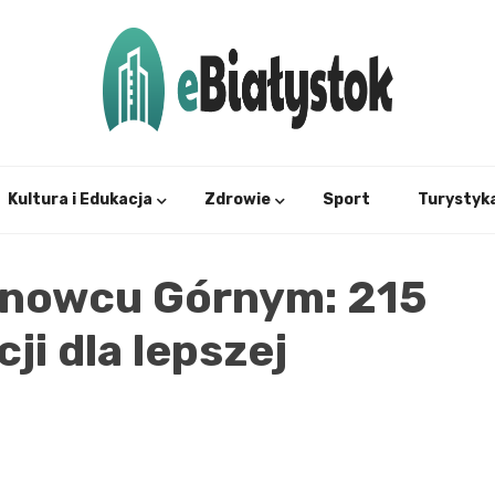
Twój informator, Białystok i okolice
eBial
Kultura i Edukacja
Zdrowie
Sport
Turystyk
hnowcu Górnym: 215
i dla lepszej