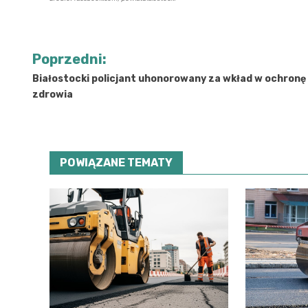
Nawigacja
Poprzedni:
wpisu
Białostocki policjant uhonorowany za wkład w ochronę
zdrowia
POWIĄZANE TEMATY