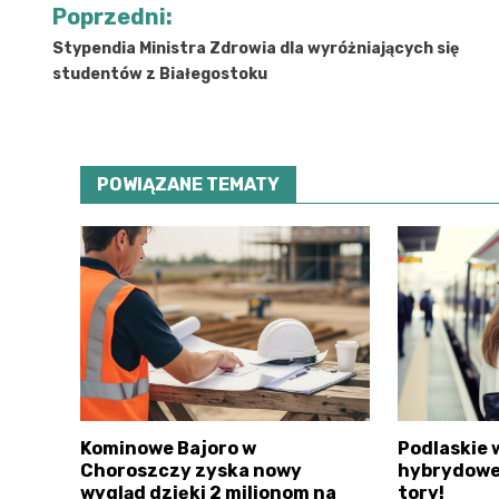
Nawigacja
Poprzedni:
wpisu
Stypendia Ministra Zdrowia dla wyróżniających się
studentów z Białegostoku
POWIĄZANE TEMATY
Kominowe Bajoro w
Podlaskie
Choroszczy zyska nowy
hybrydowe 
wygląd dzięki 2 milionom na
tory!