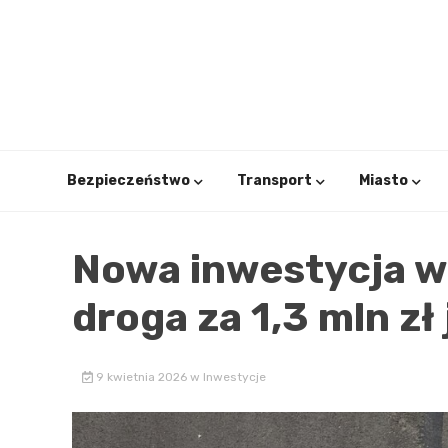
Skip
to
content
Bezpieczeństwo
Transport
Miasto
Nowa inwestycja w 
droga za 1,3 mln zł
9 kwietnia 2026
w
Inwestycje