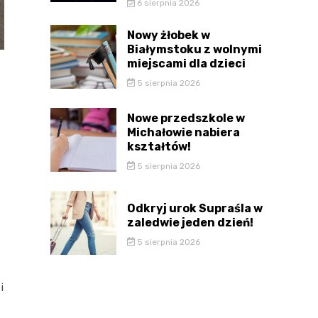
6 sierpnia 2026
Nowy żłobek w
Białymstoku z wolnymi
miejscami dla dzieci
5 sierpnia 2026
Nowe przedszkole w
Michałowie nabiera
kształtów!
5 sierpnia 2026
Odkryj urok Supraśla w
zaledwie jeden dzień!
5 sierpnia 2026
i