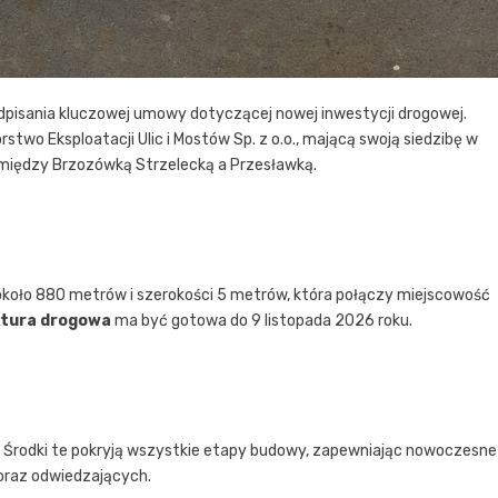
odpisania kluczowej umowy dotyczącej nowej inwestycji drogowej.
stwo Eksploatacji Ulic i Mostów Sp. z o.o., mającą swoją siedzibę w
j między Brzozówką Strzelecką a Przesławką.
 około 880 metrów i szerokości 5 metrów, która połączy miejscowość
ktura drogowa
ma być gotowa do 9 listopada 2026 roku.
. Środki te pokryją wszystkie etapy budowy, zapewniając nowoczesne 
 oraz odwiedzających.