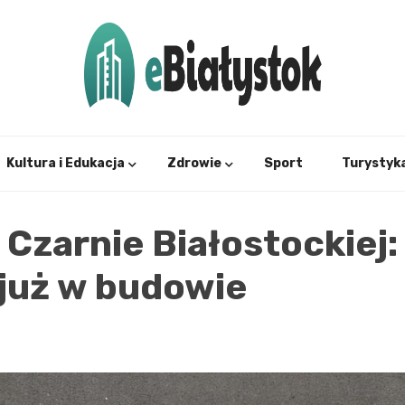
Twój informator, Białystok i okolice
eBial
Kultura i Edukacja
Zdrowie
Sport
Turystyk
Czarnie Białostockiej:
 już w budowie