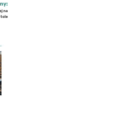
jny:
ej na
stole