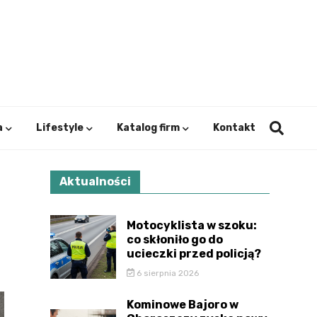
ystok.
a
Lifestyle
Katalog firm
Kontakt
Aktualności
Motocyklista w szoku:
co skłoniło go do
ucieczki przed policją?
6 sierpnia 2026
Kominowe Bajoro w