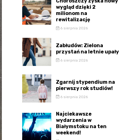
Choroszczy zyska nowy
wygląd dzięki 2
milionom na
rewitalizację
6 sierpnia 2026
Zabłudów: Zielona
przystań na letnie upały
6 sierpnia 2026
Zgarnij stypendium na
pierwszy rok studiów!
6 sierpnia 2026
Najciekawsze
wydarzenia w
Białymstoku na ten
weekend!