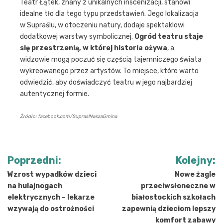
Teatr Łątek, znany z unikalnych inscenizacji, stanowi
idealne tło dla tego typu przedstawień. Jego lokalizacja
w Supraślu, w otoczeniu natury, dodaje spektaklowi
dodatkowej warstwy symbolicznej.
Ogród teatru staje
się przestrzenią, w której historia ożywa
, a
widzowie mogą poczuć się częścią tajemniczego świata
wykreowanego przez artystów. To miejsce, które warto
odwiedzić, aby doświadczyć teatru w jego najbardziej
autentycznej formie.
Źródło: facebook.com/SupraslNaszaGmina
Nawigacja
Poprzedni:
Kolejny:
wpisu
Wzrost wypadków dzieci
Nowe żagle
na hulajnogach
przeciwsłoneczne w
elektrycznych – lekarze
białostockich szkołach
wzywają do ostrożności
zapewnią dzieciom lepszy
komfort zabawy