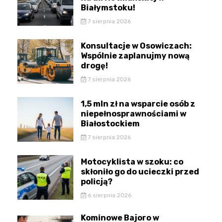
Białymstoku!
7 sierpnia 2026
Konsultacje w Osowiczach:
Wspólnie zaplanujmy nową
drogę!
7 sierpnia 2026
1,5 mln zł na wsparcie osób z
niepełnosprawnościami w
Białostockiem
7 sierpnia 2026
Motocyklista w szoku: co
skłoniło go do ucieczki przed
policją?
6 sierpnia 2026
Kominowe Bajoro w