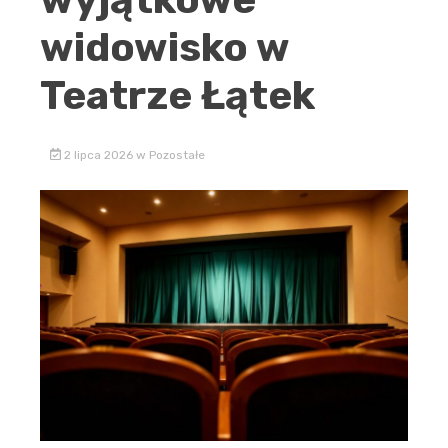
widowisko w
Teatrze Łątek
2 lipca 2026
w
Pozostałe