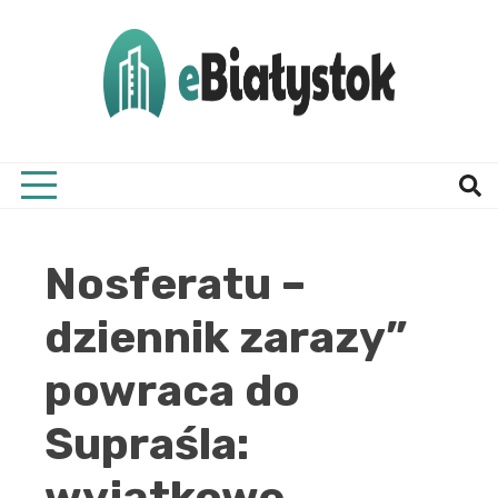
Skip
to
content
Twój informator, Białystok i okolice
eBial
Nosferatu –
dziennik zarazy”
powraca do
Supraśla:
wyjątkowe