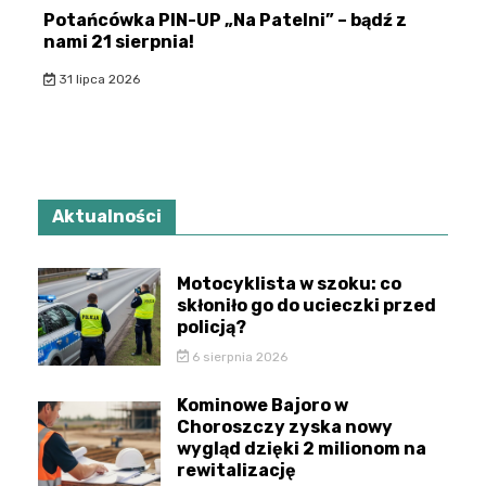
Potańcówka PIN-UP „Na Patelni” – bądź z
nami 21 sierpnia!
31 lipca 2026
Aktualności
Motocyklista w szoku: co
skłoniło go do ucieczki przed
policją?
6 sierpnia 2026
Kominowe Bajoro w
Choroszczy zyska nowy
wygląd dzięki 2 milionom na
rewitalizację