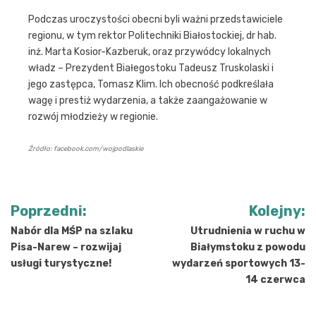
Podczas uroczystości obecni byli ważni przedstawiciele
regionu, w tym rektor Politechniki Białostockiej, dr hab.
inż. Marta Kosior-Kazberuk, oraz przywódcy lokalnych
władz – Prezydent Białegostoku Tadeusz Truskolaski i
jego zastępca, Tomasz Klim. Ich obecność podkreślała
wagę i prestiż wydarzenia, a także zaangażowanie w
rozwój młodzieży w regionie.
Źródło: facebook.com/wojpodlaskie
Nawigacja
Poprzedni:
Kolejny:
wpisu
Nabór dla MŚP na szlaku
Utrudnienia w ruchu w
Pisa-Narew – rozwijaj
Białymstoku z powodu
usługi turystyczne!
wydarzeń sportowych 13-
14 czerwca