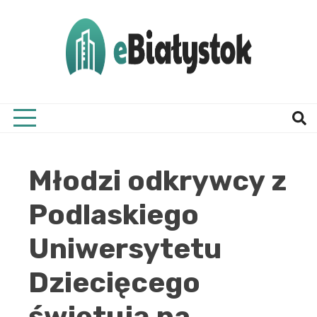
Skip
to
content
Twój informator, Białystok i okolice
eBial
Młodzi odkrywcy z
Podlaskiego
Uniwersytetu
Dziecięcego
świętują na