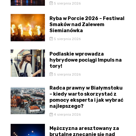
5 sierpnia 2026
Ryba w Porcie 2026 – Festiwal
Smaków nad Zalewem
Siemianówka
5 sierpnia 2026
Podlaskie wprowadza
hybrydowe pociągi Impuls na
tory!
5 sierpnia 2026
Radca prawny w Białymstoku
– kiedy warto skorzystać z
pomocy eksperta i jak wybrać
najlepszego?
4 sierpnia 2026
Mężczyzna aresztowany za
brutalne znęcanie się nad