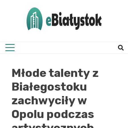
Skip
to
content
Twój informator, Białystok i okolice
eBial
Młode talenty z
Białegostoku
zachwyciły w
Opolu podczas
artystycznych