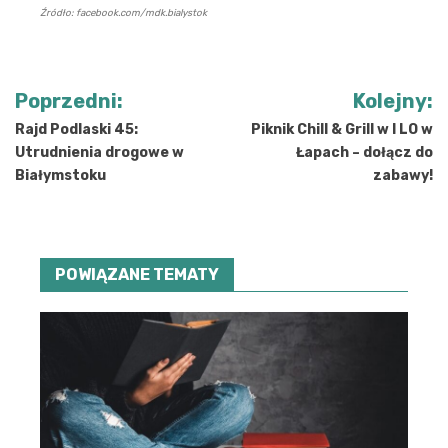
Źródło: facebook.com/mdk.bialystok
Nawigacja
Poprzedni:
Kolejny:
wpisu
Rajd Podlaski 45:
Piknik Chill & Grill w I LO w
Utrudnienia drogowe w
Łapach – dołącz do
Białymstoku
zabawy!
POWIĄZANE TEMATY