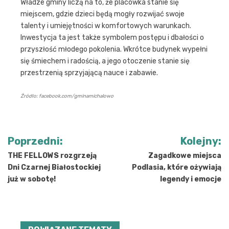
Władze gminy liczą na to, że placówka stanie się
miejscem, gdzie dzieci będą mogły rozwijać swoje
talenty i umiejętności w komfortowych warunkach.
Inwestycja ta jest także symbolem postępu i dbałości o
przyszłość młodego pokolenia. Wkrótce budynek wypełni
się śmiechem i radością, a jego otoczenie stanie się
przestrzenią sprzyjającą nauce i zabawie.
Źródło: facebook.com/gminamichalowo
Nawigacja
Poprzedni:
Kolejny:
wpisu
THE FELLOWS rozgrzeją
Zagadkowe miejsca
Dni Czarnej Białostockiej
Podlasia, które ożywiają
już w sobotę!
legendy i emocje