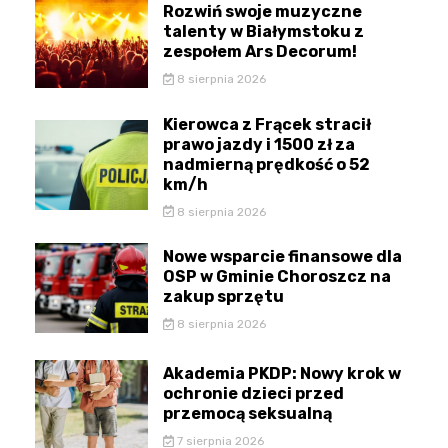
Rozwiń swoje muzyczne
talenty w Białymstoku z
zespołem Ars Decorum!
8 sierpnia 2026
Kierowca z Frącek stracił
prawo jazdy i 1500 zł za
nadmierną prędkość o 52
km/h
8 sierpnia 2026
Nowe wsparcie finansowe dla
OSP w Gminie Choroszcz na
zakup sprzętu
8 sierpnia 2026
Akademia PKDP: Nowy krok w
ochronie dzieci przed
przemocą seksualną
7 sierpnia 2026