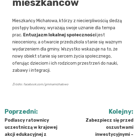
mieszkańców
Mieszkańcy Michałowa, którzy z niecierpliwością śledzą
postępy budowy, wyrażają swoje uznanie dla tempa
prac.
Entuzjazm lokalnej społeczności
jest
nieoceniony, a otwarcie przedszkola stanie się ważnym
wydarzeniem dla gminy. Wszystko wskazuje na to, że
nowy obiekt stanie się sercem życia społecznego,
oferując dzieciom i ich rodzicom przestrzeń do nauki,
zabawy i integracji.
Źródło: facebook.com/gminamichalowo
Nawigacja
Poprzedni:
Kolejny:
wpisu
Podlascy ratownicy
Zabezpiecz się przed
uczestniczą w krajowej
oszustwami
akcji edukacyjnej z
inwestycyjnymi –