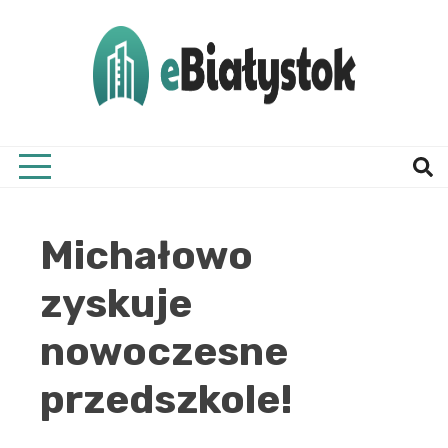
Skip
to
content
Twój informator, Białystok i okolice
eBial
Michałowo
zyskuje
nowoczesne
przedszkole!