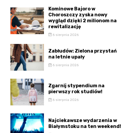
Kominowe Bajoro w
Choroszczy zyska nowy
wygląd dzięki 2 milionom na
rewitalizację
6 sierpnia 2026
Zabłudów: Zielona przystań
na letnie upały
6 sierpnia 2026
Zgarnij stypendium na
pierwszy rok studiów!
6 sierpnia 2026
Najciekawsze wydarzenia w
Białymstoku na ten weekend!