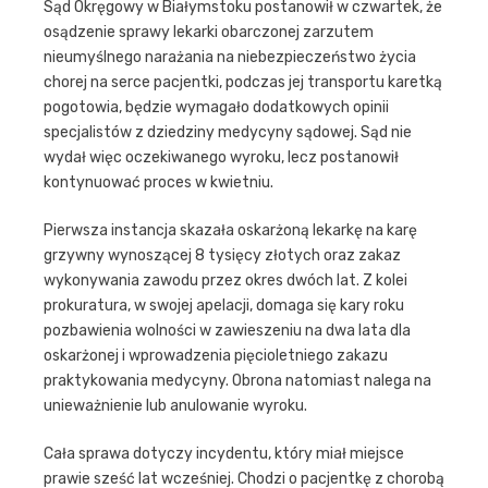
Sąd Okręgowy w Białymstoku postanowił w czwartek, że
osądzenie sprawy lekarki obarczonej zarzutem
nieumyślnego narażania na niebezpieczeństwo życia
chorej na serce pacjentki, podczas jej transportu karetką
pogotowia, będzie wymagało dodatkowych opinii
specjalistów z dziedziny medycyny sądowej. Sąd nie
wydał więc oczekiwanego wyroku, lecz postanowił
kontynuować proces w kwietniu.
Pierwsza instancja skazała oskarżoną lekarkę na karę
grzywny wynoszącej 8 tysięcy złotych oraz zakaz
wykonywania zawodu przez okres dwóch lat. Z kolei
prokuratura, w swojej apelacji, domaga się kary roku
pozbawienia wolności w zawieszeniu na dwa lata dla
oskarżonej i wprowadzenia pięcioletniego zakazu
praktykowania medycyny. Obrona natomiast nalega na
unieważnienie lub anulowanie wyroku.
Cała sprawa dotyczy incydentu, który miał miejsce
prawie sześć lat wcześniej. Chodzi o pacjentkę z chorobą