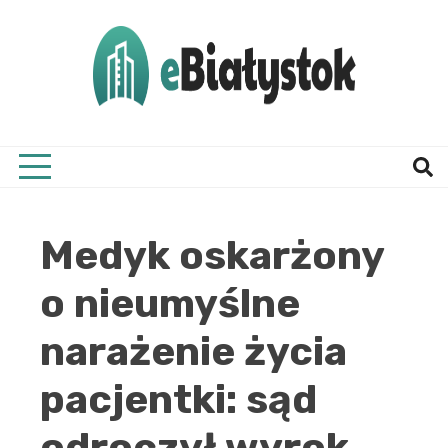
Skip
to
content
Twój informator, Białystok i okolice
eBial
Medyk oskarżony
o nieumyślne
narażenie życia
pacjentki: sąd
odroczył wyrok,