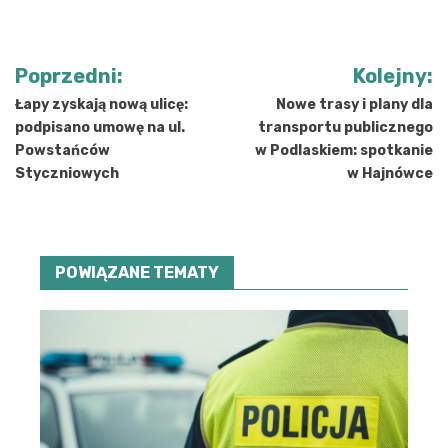
Nawigacja
Poprzedni:
Kolejny:
wpisu
Łapy zyskają nową ulicę:
Nowe trasy i plany dla
podpisano umowę na ul.
transportu publicznego
Powstańców
w Podlaskiem: spotkanie
Styczniowych
w Hajnówce
POWIĄZANE TEMATY