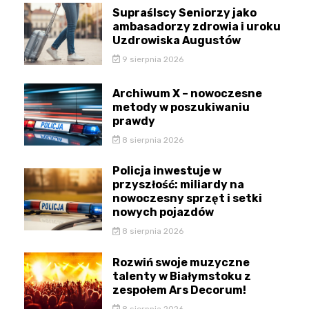
Supraślscy Seniorzy jako
ambasadorzy zdrowia i uroku
Uzdrowiska Augustów
9 sierpnia 2026
Archiwum X – nowoczesne
metody w poszukiwaniu
prawdy
8 sierpnia 2026
Policja inwestuje w
przyszłość: miliardy na
nowoczesny sprzęt i setki
nowych pojazdów
8 sierpnia 2026
Rozwiń swoje muzyczne
talenty w Białymstoku z
zespołem Ars Decorum!
8 sierpnia 2026