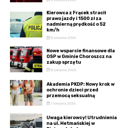
Kierowca z Frącek stracił
prawo jazdy i 1500 zł za
nadmierną prędkość o 52
km/h
8 sierpnia 2026
Nowe wsparcie finansowe dla
OSP w Gminie Choroszcz na
zakup sprzętu
8 sierpnia 2026
Akademia PKDP: Nowy krok w
ochronie dzieci przed
przemocą seksualną
7 sierpnia 2026
Uwaga kierowcy! Utrudnienia
na ul. Hetmańskiej w