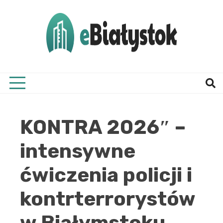
Skip
to
content
Twój informator, Białystok i okolice
eBial
KONTRA 2026″ –
intensywne
ćwiczenia policji i
kontrterrorystów
w Białymstoku