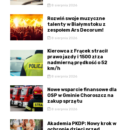
8 sierpnia 2026
Rozwiń swoje muzyczne
talenty w Białymstoku z
zespołem Ars Decorum!
8 sierpnia 2026
Kierowca z Frącek stracił
prawo jazdy i 1500 zł za
nadmierną prędkość o 52
km/h
8 sierpnia 2026
Nowe wsparcie finansowe dla
OSP w Gminie Choroszcz na
zakup sprzętu
8 sierpnia 2026
Akademia PKDP: Nowy krok w
ochronie dzieci przed