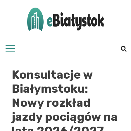
Skip
to
content
Twój informator, Białystok i okolice
eBial
Konsultacje w
Białymstoku:
Nowy rozkład
jazdy pociągów na
lata 2026/2027