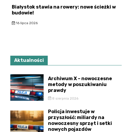
Białystok stawia na rowery: nowe ścieżki w
budowie!
16 lipca 2026
Aktualności
Archiwum X – nowoczesne
metody w poszukiwaniu
prawdy
8 sierpnia 2026
Policja inwestuje w
przyszłość: miliardy na
nowoczesny sprzęt i setki
nowych pojazdów