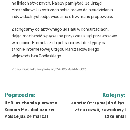
na liniach stycznych. Należy pamiętać, że Urząd
Marszałkowski zastrzega sobie prawo do nieudzielania
indywidualnych odpowiedzi na otrzymane propozycje.
Zachęcamy do aktywnego udziału w konsultacjach,
dając możliwość wpływu na przyszłe usługi przewozowe
w regionie. Formularz do pobrania jest dostępny na
stronie internetowej Urzędu Marszałkowskiego
Województwa Podlaskiego.
Źródło: facebook.com/profile.php?id=100046444753075
Nawigacja
Poprzedni:
Kolejny:
wpisu
UMB uruchamia pierwsze
Łomża: Otrzymaj do 6 tys.
Komory Metaboliczne w
zł na rozwój zawodowy i
Polsce już 24 marca!
szkolenia!