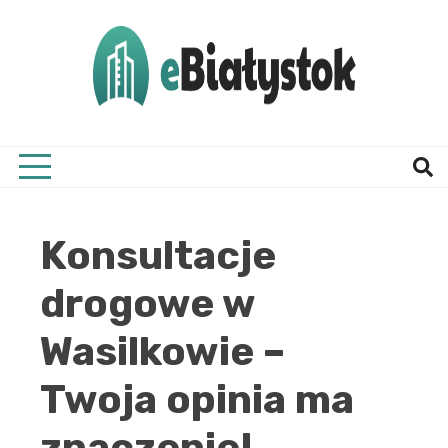
Skip
to
content
Twój informator, Białystok i okolice
eBial
Konsultacje
drogowe w
Wasilkowie –
Twoja opinia ma
znaczenie!