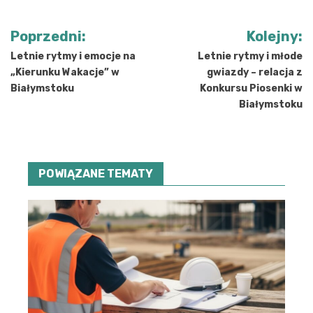
Nawigacja
Poprzedni:
Kolejny:
wpisu
Letnie rytmy i emocje na
Letnie rytmy i młode
„Kierunku Wakacje” w
gwiazdy – relacja z
Białymstoku
Konkursu Piosenki w
Białymstoku
POWIĄZANE TEMATY