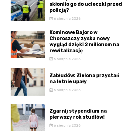
skłoniło go do ucieczki przed
policją?
6 sierpnia 2026
Kominowe Bajoro w
Choroszczy zyska nowy
wygląd dzięki 2 milionom na
rewitalizację
6 sierpnia 2026
Zabłudów: Zielona przystań
na letnie upały
6 sierpnia 2026
Zgarnij stypendium na
pierwszy rok studiów!
6 sierpnia 2026