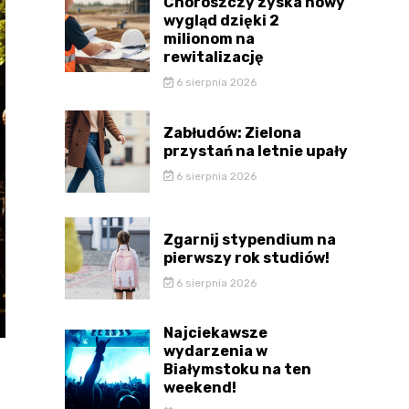
Choroszczy zyska nowy
wygląd dzięki 2
milionom na
rewitalizację
6 sierpnia 2026
Zabłudów: Zielona
przystań na letnie upały
6 sierpnia 2026
Zgarnij stypendium na
pierwszy rok studiów!
6 sierpnia 2026
Najciekawsze
wydarzenia w
Białymstoku na ten
weekend!