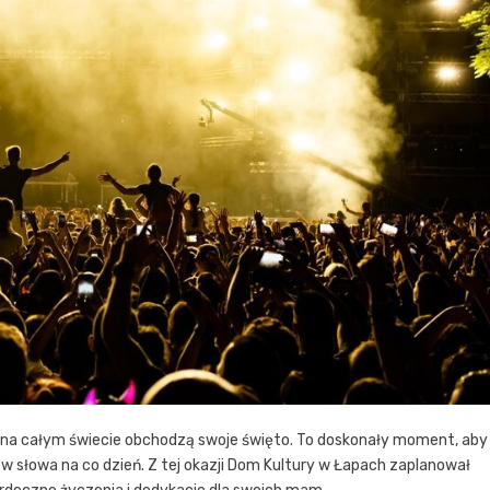
y na całym świecie obchodzą swoje święto. To doskonały moment, aby
w słowa na co dzień. Z tej okazji Dom Kultury w Łapach zaplanował