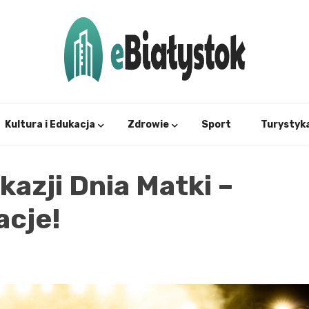
Twój informator, Białystok i okolice
eBial
Kultura i Edukacja
Zdrowie
Sport
Turystyk
kazji Dnia Matki –
acje!