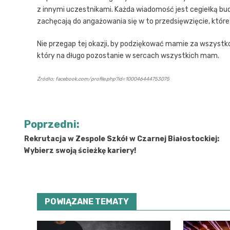
z innymi uczestnikami. Każda wiadomość jest cegiełką bud
zachęcają do angażowania się w to przedsięwzięcie, któr
Nie przegap tej okazji, by podziękować mamie za wszystko
który na długo pozostanie w sercach wszystkich mam.
Źródło: facebook.com/profile.php?id=100046444753075
Nawigacja
Poprzedni:
wpisu
Rekrutacja w Zespole Szkół w Czarnej Białostockiej:
Wybierz swoją ścieżkę kariery!
POWIĄZANE TEMATY