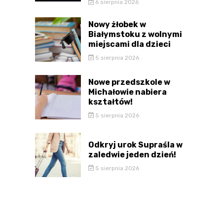
6 sierpnia 2026
Nowy żłobek w
Białymstoku z wolnymi
miejscami dla dzieci
5 sierpnia 2026
Nowe przedszkole w
Michałowie nabiera
kształtów!
5 sierpnia 2026
Odkryj urok Supraśla w
zaledwie jeden dzień!
5 sierpnia 2026