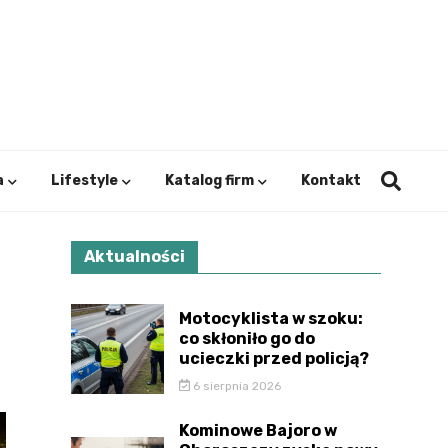
ystok.
a
Lifestyle
Katalog firm
Kontakt
Aktualności
Motocyklista w szoku:
co skłoniło go do
ucieczki przed policją?
6 sierpnia 2026
Kominowe Bajoro w