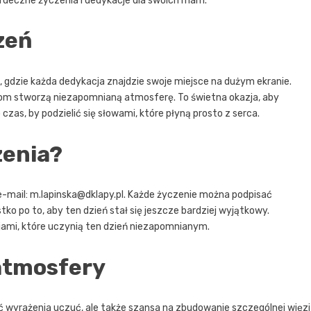
rdeczne życzenia i dedykacje dla swoich mam.
zeń
, gdzie każda dedykacja znajdzie swoje miejsce na dużym ekranie.
m stworzą niezapomnianą atmosferę. To świetna okazja, aby
czas, by podzielić się słowami, które płyną prosto z serca.
zenia?
e-mail:
m.lapinska@dklapy.pl
. Każde życzenie można podpisać
ko po to, aby ten dzień stał się jeszcze bardziej wyjątkowy.
jami, które uczynią ten dzień niezapomnianym.
atmosfery
ć wyrażenia uczuć, ale także szansa na zbudowanie szczególnej więzi