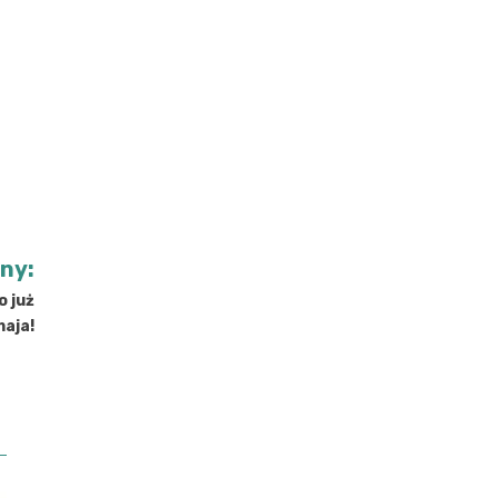
jny:
o już
maja!