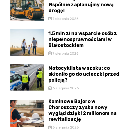
Wspólnie zaplanujmy nową
drogę!
7 sierpnia 2026
1,5 mln zł na wsparcie osób z
niepełnosprawnościami w
Białostockiem
7 sierpnia 2026
Motocyklista w szoku: co
skłoniło go do ucieczki przed
policją?
6 sierpnia 2026
Kominowe Bajoro w
Choroszczy zyska nowy
wygląd dzięki 2 milionom na
rewitalizację
6 sierpnia 2026