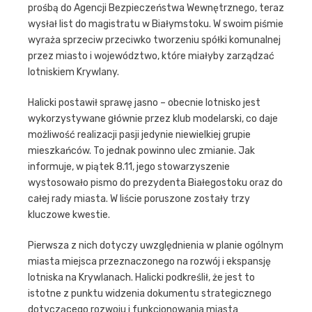
prośbą do Agencji Bezpieczeństwa Wewnętrznego, teraz
wysłał list do magistratu w Białymstoku. W swoim piśmie
wyraża sprzeciw przeciwko tworzeniu spółki komunalnej
przez miasto i województwo, które miałyby zarządzać
lotniskiem Krywlany.
Halicki postawił sprawę jasno – obecnie lotnisko jest
wykorzystywane głównie przez klub modelarski, co daje
możliwość realizacji pasji jedynie niewielkiej grupie
mieszkańców. To jednak powinno ulec zmianie. Jak
informuje, w piątek 8.11, jego stowarzyszenie
wystosowało pismo do prezydenta Białegostoku oraz do
całej rady miasta. W liście poruszone zostały trzy
kluczowe kwestie.
Pierwsza z nich dotyczy uwzględnienia w planie ogólnym
miasta miejsca przeznaczonego na rozwój i ekspansję
lotniska na Krywlanach. Halicki podkreślił, że jest to
istotne z punktu widzenia dokumentu strategicznego
dotyczącego rozwoju i funkcjonowania miasta