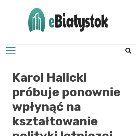
Skip
to
content
Twój informator, Białystok i okolice
eBial
Karol Halicki
próbuje ponownie
wpłynąć na
kształtowanie
polityki lotniczej