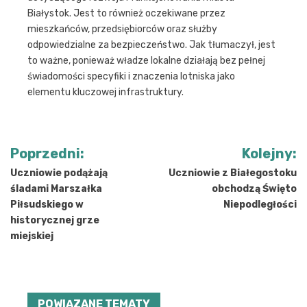
Białystok. Jest to również oczekiwane przez
mieszkańców, przedsiębiorców oraz służby
odpowiedzialne za bezpieczeństwo. Jak tłumaczył, jest
to ważne, ponieważ władze lokalne działają bez pełnej
świadomości specyfiki i znaczenia lotniska jako
elementu kluczowej infrastruktury.
Nawigacja
Poprzedni:
Kolejny:
wpisu
Uczniowie podążają
Uczniowie z Białegostoku
śladami Marszałka
obchodzą Święto
Piłsudskiego w
Niepodległości
historycznej grze
miejskiej
POWIĄZANE TEMATY