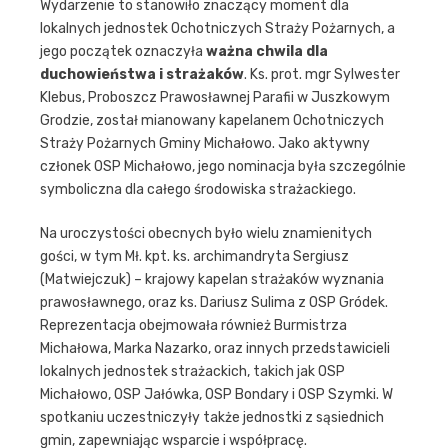
Wydarzenie to stanowiło znaczący moment dla
lokalnych jednostek Ochotniczych Straży Pożarnych, a
jego początek oznaczyła
ważna chwila dla
duchowieństwa i strażaków
. Ks. prot. mgr Sylwester
Klebus, Proboszcz Prawosławnej Parafii w Juszkowym
Grodzie, został mianowany kapelanem Ochotniczych
Straży Pożarnych Gminy Michałowo. Jako aktywny
członek OSP Michałowo, jego nominacja była szczególnie
symboliczna dla całego środowiska strażackiego.
Na uroczystości obecnych było wielu znamienitych
gości, w tym Mł. kpt. ks. archimandryta Sergiusz
(Matwiejczuk) – krajowy kapelan strażaków wyznania
prawosławnego, oraz ks. Dariusz Sulima z OSP Gródek.
Reprezentacja obejmowała również Burmistrza
Michałowa, Marka Nazarko, oraz innych przedstawicieli
lokalnych jednostek strażackich, takich jak OSP
Michałowo, OSP Jałówka, OSP Bondary i OSP Szymki. W
spotkaniu uczestniczyły także jednostki z sąsiednich
gmin, zapewniając wsparcie i współpracę.