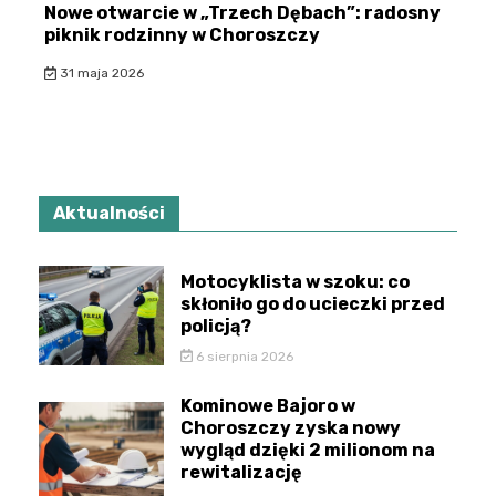
Nowe otwarcie w „Trzech Dębach”: radosny
piknik rodzinny w Choroszczy
31 maja 2026
Aktualności
Motocyklista w szoku: co
skłoniło go do ucieczki przed
policją?
6 sierpnia 2026
Kominowe Bajoro w
Choroszczy zyska nowy
wygląd dzięki 2 milionom na
rewitalizację