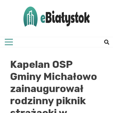
Skip
to
content
Twój informator, Białystok i okolice
eBial
Kapelan OSP
Gminy Michałowo
zainaugurował
rodzinny piknik
strażacki w