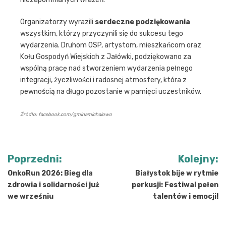
Organizatorzy wyrazili
serdeczne podziękowania
wszystkim, którzy przyczynili się do sukcesu tego
wydarzenia. Druhom OSP, artystom, mieszkańcom oraz
Kołu Gospodyń Wiejskich z Jałówki, podziękowano za
wspólną pracę nad stworzeniem wydarzenia pełnego
integracji, życzliwości i radosnej atmosfery, która z
pewnością na długo pozostanie w pamięci uczestników.
Źródło: facebook.com/gminamichalowo
Nawigacja
Poprzedni:
Kolejny:
wpisu
OnkoRun 2026: Bieg dla
Białystok bije w rytmie
zdrowia i solidarności już
perkusji: Festiwal pełen
we wrześniu
talentów i emocji!