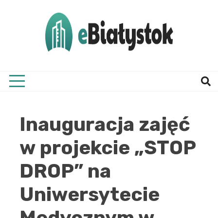
Skip
to
content
Twój informator, Białystok i okolice
eBial
Inauguracja zajęć
w projekcie „STOP
DROP” na
Uniwersytecie
Medycznym w