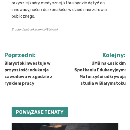
przyszłej kadry medycznej, która będzie dążyć do
innowacyjności i doskonałości w dziedzinie zdrowia
publicznego.
Źródło: facebook.com/UMBialystok
Nawigacja
Poprzedni:
Kolejny:
wpisu
Białystok inwestuje w
UMB na Łosickim
przyszłość: edukacja
Spotkaniu Edukacyjnym:
zawodowa w zgodzie z
Maturzyści odkrywają
rynkiem pracy
studia w Białymstoku
POWIĄZANE TEMATY