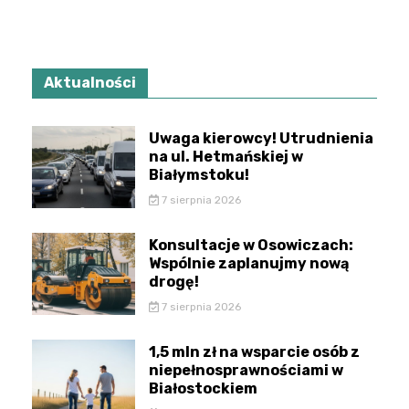
Aktualności
Uwaga kierowcy! Utrudnienia
na ul. Hetmańskiej w
Białymstoku!
7 sierpnia 2026
Konsultacje w Osowiczach:
Wspólnie zaplanujmy nową
drogę!
7 sierpnia 2026
1,5 mln zł na wsparcie osób z
niepełnosprawnościami w
Białostockiem