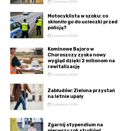
7 sierpnia 2026
Motocyklista w szoku: co
skłoniło go do ucieczki przed
policją?
6 sierpnia 2026
Kominowe Bajoro w
Choroszczy zyska nowy
wygląd dzięki 2 milionom na
rewitalizację
6 sierpnia 2026
Zabłudów: Zielona przystań
na letnie upały
6 sierpnia 2026
Zgarnij stypendium na
pierwszy rok studiów!