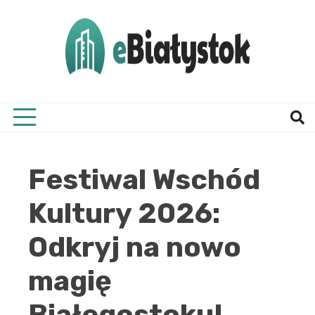
Skip
to
content
Twój informator, Białystok i okolice
eBial
Festiwal Wschód
Kultury 2026:
Odkryj na nowo
magię
Białegostoku!