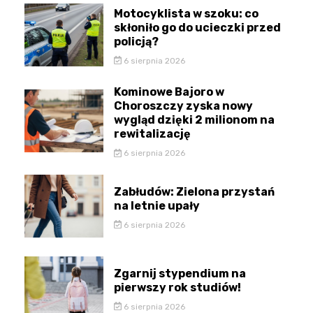
Motocyklista w szoku: co
skłoniło go do ucieczki przed
policją?
6 sierpnia 2026
Kominowe Bajoro w
Choroszczy zyska nowy
wygląd dzięki 2 milionom na
rewitalizację
6 sierpnia 2026
Zabłudów: Zielona przystań
na letnie upały
6 sierpnia 2026
Zgarnij stypendium na
pierwszy rok studiów!
6 sierpnia 2026