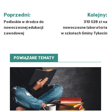
Nawigacja
Poprzedni:
Kolejny:
wpisu
Podlaskie w drodze do
310 528 zł na
nowoczesnej edukacji
nowoczesne laboratoria
zawodowej
w szkołach Gminy Tykocin
POWIĄZANE TEMATY