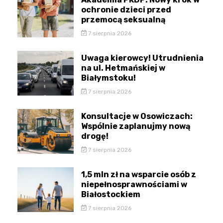
ochronie dzieci przed
przemocą seksualną
7 sierpnia 2026
Uwaga kierowcy! Utrudnienia
na ul. Hetmańskiej w
Białymstoku!
7 sierpnia 2026
Konsultacje w Osowiczach:
Wspólnie zaplanujmy nową
drogę!
7 sierpnia 2026
1,5 mln zł na wsparcie osób z
niepełnosprawnościami w
Białostockiem
7 sierpnia 2026