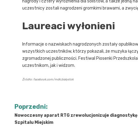
nagrody i cztery wyróżnienia dla solistów, a także jedną 
uczestnicy zostali nagrodzeni gromkimi brawami, a zwyci
Laureaci wyłonieni
Informacje o nazwiskach nagrodzonych zostały opublikowa
wszystkich uczestników, którzy pokazali, że muzyka łączy i
zgromadzonej publiczności. Festiwal Piosenki Przedszkol
uczestnikom, jak i widzom.
Źródło: facebook.com/mdk.bialystok
Nawigacja
Poprzedni:
wpisu
Nowoczesny aparat RTG zrewolucjonizuje diagnostykę
Szpitalu Miejskim