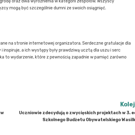
nagrodę oraz dwa wyróżnienia w kategorii zespołów. Wszyscy
ęzcy mogą być szczególnie dumni ze swoich osiągnięć.
ne na stronie internetowej organizatora. Serdeczne gratulacje dla
 inspiruje, a ich występy były prawdziwą ucztą dla uszu i serc
aka to wydarzenie, które z pewnością zapadnie w pamięć zarówno
Kole
 w
Uczniowie zdecydują o zwycięskich projektach w 3. e
Szkolnego Budżetu Obywatelskiego Wasil