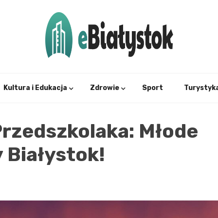
Twój informator, Białystok i okolice
eBial
Kultura i Edukacja
Zdrowie
Sport
Turystyk
Przedszkolaka: Młode
 Białystok!