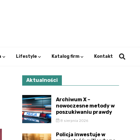
ystok.
a
Lifestyle
Katalog firm
Kontakt
Aktualności
Archiwum X –
nowoczesne metody w
poszukiwaniu prawdy
8 sierpnia 2026
Policja inwestuje w