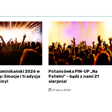
ominikański 2026 w
Potańcówka PIN-UP „Na
: Emocje i tradycja
Patelni” – bądź z nami 21
iny!
sierpnia!
31 lipca 2026