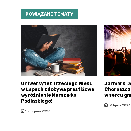
POWIĄZANE TEMATY
Uniwersytet Trzeciego Wieku
Jarmark D
w Łapach zdobywa prestiżowe
Choroszczy
wyróżnienie Marszałka
w sercu gm
Podlaskiego!
31 lipca 2026
1 sierpnia 2026