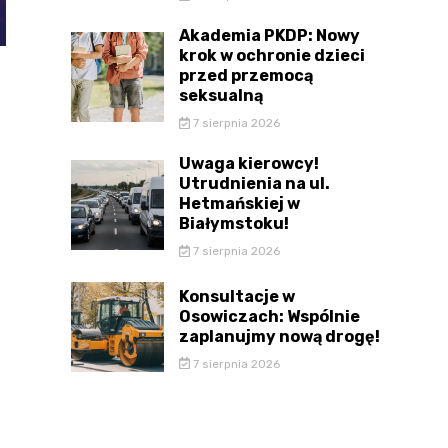
Akademia PKDP: Nowy
krok w ochronie dzieci
przed przemocą
seksualną
7 sierpnia 2026
Uwaga kierowcy!
Utrudnienia na ul.
Hetmańskiej w
Białymstoku!
7 sierpnia 2026
Konsultacje w
Osowiczach: Wspólnie
zaplanujmy nową drogę!
7 sierpnia 2026