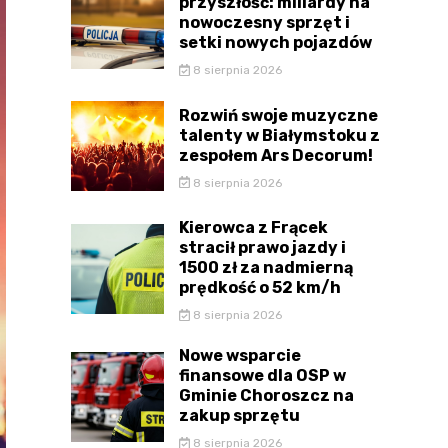
przyszłość: miliardy na
nowoczesny sprzęt i
setki nowych pojazdów
8 sierpnia 2026
Rozwiń swoje muzyczne
talenty w Białymstoku z
zespołem Ars Decorum!
8 sierpnia 2026
Kierowca z Frącek
stracił prawo jazdy i
1500 zł za nadmierną
prędkość o 52 km/h
8 sierpnia 2026
Nowe wsparcie
finansowe dla OSP w
Gminie Choroszcz na
zakup sprzętu
8 sierpnia 2026