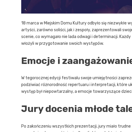
18 marca w Miejskim Domu Kultury odbyło się niezwykłe wyd
artyści, zarówno soliści, jak i zespoły, zaprezentowali swo
scenie, co wymagało nie lada odwagi i determinacji. Każdy
włożyli w przygotowanie swoich występów.
Emocje i zaangażowanie
W tegorocznej edycji festiwalu swoje umiejętności zaprez
podziwiać różnorodność repertuaru i interpretacji, które
występ był niepowtarzalny, a emocje towarzyszące dziec
Jury docenia młode tal
Po zakończeniu wszystkich prezentacji, jury miało trudne