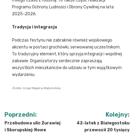
miłego czasu z rodziną. To także część realizacji
Programu Ochrony Ludności i Obrony Cywilnej na lata
2025–2026.
Tradycja i integracja
Podczas festynu nie zabraknie również wojskowego
akcentu w postaci grochówki, serwowanej uczestnikom.
To tradycyjny element, który sprzyja integracji i wspólnej
zabawie. Organizatorzy serdecznie zapraszają
wszystkich mieszkańców do udziału w tym wyjątkowym
wydarzeniu.
Źródło: Urząd Miejski w Białymstoku
Nawigacja
Poprzedni:
Kolejny:
wpisu
Przebudowa ulic Żurawiej
42-latek z Białegostoku
i Skorupskiej: Nowe
przewoził 20 tysięcy