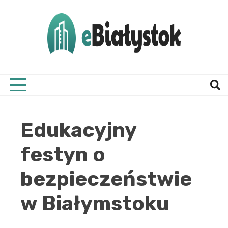
Skip
to
content
Twój informator, Białystok i okolice
eBial
Edukacyjny
festyn o
bezpieczeństwie
w Białymstoku