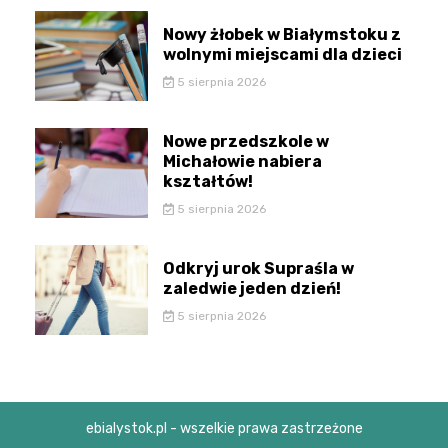
Nowy żłobek w Białymstoku z
wolnymi miejscami dla dzieci
5 sierpnia 2026
Nowe przedszkole w
Michałowie nabiera
kształtów!
5 sierpnia 2026
Odkryj urok Supraśla w
zaledwie jeden dzień!
5 sierpnia 2026
ebialystok.pl - wszelkie prawa zastrzeżone