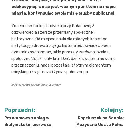
zdrowia. Budynek, choć już nie pełni funkcji
edukacyjnej, wciąż jest ważnym punktem na mapie
miasta, kontynuując swoją misję służby publicznej.
Zmienność funkcji budynku przy Pałacowej 3
odzwierciedla szersze przemiany społeczne i
historyczne. Od miejsca nauki dla młodych kobiet po
instytucję zdrowotną, jego historia jest świadectwem
dynamicznych zmian, jakie przeszły zarówno lokalna
społeczność, jak i cały kraj. Dziś, dzięki swojemu nowemu
przeznaczeniu, nadal pozostaje istotnym elementem
miejskiego krajobrazu i życia społecznego.
źródło: facebook.com/odkryj.bialystok
Nawigacja
Poprzedni:
Kolejny:
wpisu
Przełomowy zabieg w
Kopciuszek na Scenie:
Białymstoku: pierwsza
Muzyczna Uczta Pełna