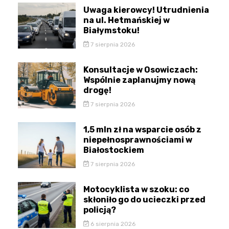
Uwaga kierowcy! Utrudnienia
na ul. Hetmańskiej w
Białymstoku!
7 sierpnia 2026
Konsultacje w Osowiczach:
Wspólnie zaplanujmy nową
drogę!
7 sierpnia 2026
1,5 mln zł na wsparcie osób z
niepełnosprawnościami w
Białostockiem
7 sierpnia 2026
Motocyklista w szoku: co
skłoniło go do ucieczki przed
policją?
6 sierpnia 2026