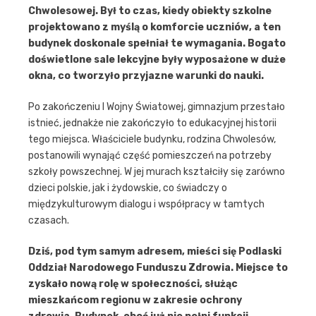
Chwolesowej. Był to czas, kiedy obiekty szkolne
projektowano z myślą o komforcie uczniów, a ten
budynek doskonale spełniał te wymagania. Bogato
doświetlone sale lekcyjne były wyposażone w duże
okna, co tworzyło przyjazne warunki do nauki.
Po zakończeniu I Wojny Światowej, gimnazjum przestało
istnieć, jednakże nie zakończyło to edukacyjnej historii
tego miejsca. Właściciele budynku, rodzina Chwolesów,
postanowili wynająć część pomieszczeń na potrzeby
szkoły powszechnej. W jej murach kształciły się zarówno
dzieci polskie, jak i żydowskie, co świadczy o
międzykulturowym dialogu i współpracy w tamtych
czasach.
Dziś, pod tym samym adresem, mieści się Podlaski
Oddział Narodowego Funduszu Zdrowia. Miejsce to
zyskało nową rolę w społeczności, służąc
mieszkańcom regionu w zakresie ochrony