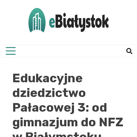
Skip
to
content
Twój informator, Białystok i okolice
eBial
Edukacyjne
dziedzictwo
Pałacowej 3: od
gimnazjum do NFZ
w Białymstoku