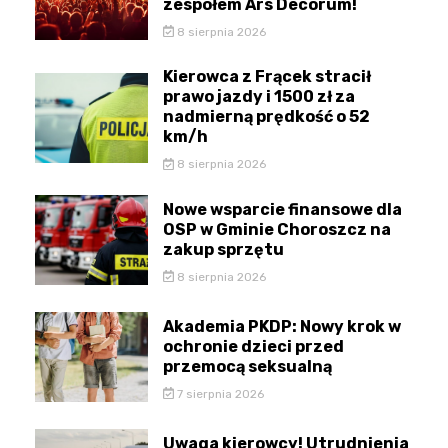
zespołem Ars Decorum!
8 sierpnia 2026
Kierowca z Frącek stracił
prawo jazdy i 1500 zł za
nadmierną prędkość o 52
km/h
8 sierpnia 2026
Nowe wsparcie finansowe dla
OSP w Gminie Choroszcz na
zakup sprzętu
8 sierpnia 2026
Akademia PKDP: Nowy krok w
ochronie dzieci przed
przemocą seksualną
7 sierpnia 2026
Uwaga kierowcy! Utrudnienia