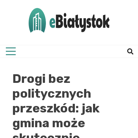
Skip
to
content
Twój informator, Białystok i okolice
eBial
Drogi bez
politycznych
przeszkód: jak
gmina może
skutecznie