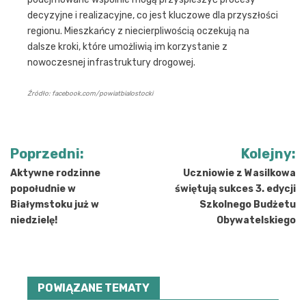
decyzyjne i realizacyjne, co jest kluczowe dla przyszłości
regionu. Mieszkańcy z niecierpliwością oczekują na
dalsze kroki, które umożliwią im korzystanie z
nowoczesnej infrastruktury drogowej.
Źródło: facebook.com/powiatbialostocki
Nawigacja
Poprzedni:
Kolejny:
wpisu
Aktywne rodzinne
Uczniowie z Wasilkowa
popołudnie w
świętują sukces 3. edycji
Białymstoku już w
Szkolnego Budżetu
niedzielę!
Obywatelskiego
POWIĄZANE TEMATY