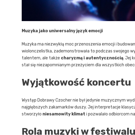
Muzyka jako uniwersalny język emocji
Muzyka ma niezwykłą moc przenoszenia emocji i budowani
wiolonczelistka, zademonstrowała to podczas swojego wy
talentem, ale także
charyzmą i autentycznością
. Jej
stał się niezapomnianym przeżyciem dla wszystkich obec
Wyjątkowość koncertu
Występ Dobrawy Czocher nie był jedynie muzycznym wydarz
najgłębszych zakamarków duszy. Jej interpretacje klasy
stworzyło
niesamowity klimat
i pozwalało odbiorcom na
Rola muzyki w festiwal