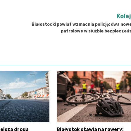
Kole
Białostocki powiat wzmacnia policję: dwa now
patrolowe w służbie bezpieczeń
ejsza droga
Białystok stawia na rowery: