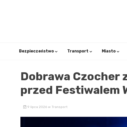
Skip
to
content
Bezpieczeństwo
Transport
Miasto
Dobrawa Czocher 
przed Festiwalem 
9 lipca 2026
w
Transport