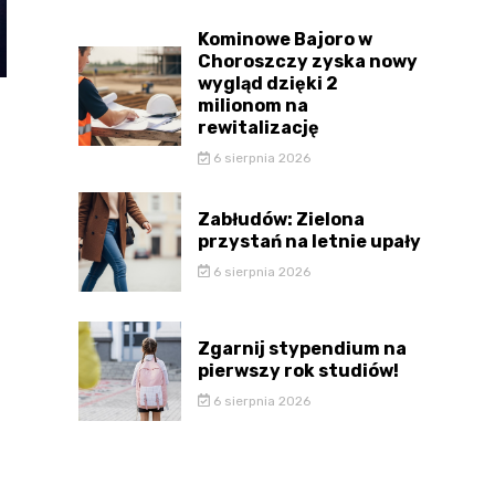
Kominowe Bajoro w
Choroszczy zyska nowy
wygląd dzięki 2
milionom na
rewitalizację
6 sierpnia 2026
Zabłudów: Zielona
przystań na letnie upały
6 sierpnia 2026
Zgarnij stypendium na
pierwszy rok studiów!
6 sierpnia 2026