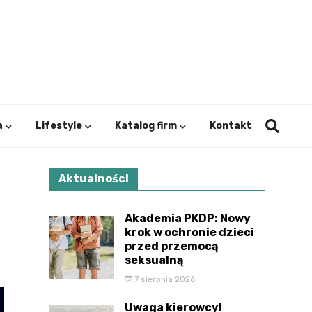
ystok.
a
Lifestyle
Katalog firm
Kontakt
Aktualności
Akademia PKDP: Nowy
krok w ochronie dzieci
przed przemocą
seksualną
7 sierpnia 2026
Uwaga kierowcy!