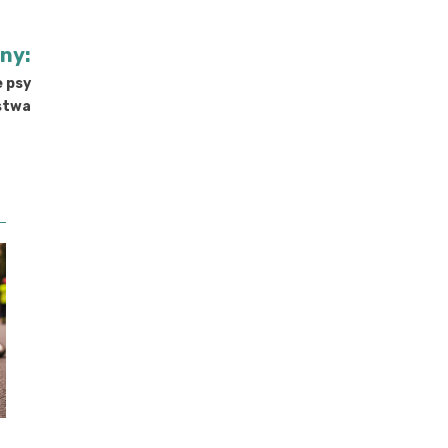
jny:
e psy
stwa