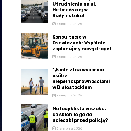
Utrudnienia na ul.
Hetmańskiej w
Białymstoku!
7 sierpnia 2026
Konsultacje w
Osowiczach: Wspólnie
zaplanujmy nową drogę!
7 sierpnia 2026
1,5 mln zł na wsparcie
osób z
niepełnosprawnościami
w Białostockiem
7 sierpnia 2026
Motocyklista w szoku:
co skłoniło go do
ucieczki przed policją?
6 sierpnia 2026