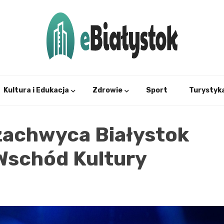
Twój informator, Białystok i okolice
eBial
Kultura i Edukacja
Zdrowie
Sport
Turystyk
zachwyca Białystok
Wschód Kultury