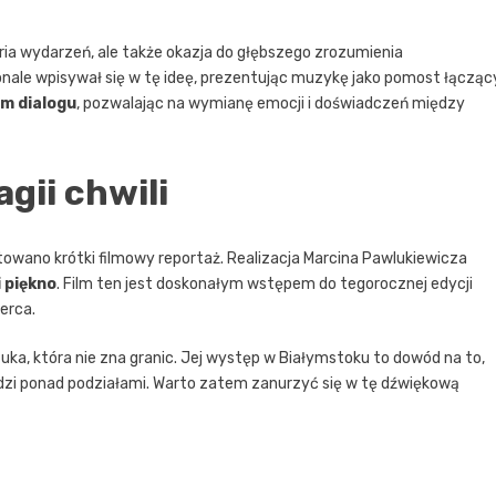
ria wydarzeń, ale także okazja do głębszego zrozumienia
nale wpisywał się w tę ideę, prezentując muzykę jako pomost łącząc
em dialogu
, pozwalając na wymianę emocji i doświadczeń między
ii chwili
otowano krótki filmowy reportaż. Realizacja Marcina Pawlukiewicza
 piękno
. Film ten jest doskonałym wstępem do tegorocznej edycji
erca.
ka, która nie zna granic. Jej występ w Białymstoku to dowód na to,
ludzi ponad podziałami. Warto zatem zanurzyć się w tę dźwiękową