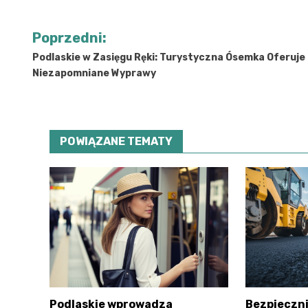
Nawigacja
Poprzedni:
wpisu
Podlaskie w Zasięgu Ręki: Turystyczna Ósemka Oferuje
Niezapomniane Wyprawy
POWIĄZANE TEMATY
Podlaskie wprowadza
Bezpieczni