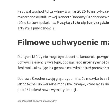
Festiwal Wschód Kultury/Inny Wymiar 2026 to nie tylko se
różnorodności kulturowej. Koncert Dobrawy Czocher dosko
różne kultury i pokolenia.
Muzyka stała się tu narzędzi
artystą a publicznością.
Filmowe uchwycenie mag
Dla tych, którzy nie mogli być obecni na koncercie, przyg
uchwyciła esencję występu, oddając jego
intensywność i
festiwalu, ukazując jak głęboko muzyka potrafi poruszać s
Dobrawa Czocher swoją grą przypomina, że muzyka to sztu
jak potężne i uniwersalne mogą być dźwięki, które łączą 
podróż i odkryć nowe wymiary emocji.
Źródło: facebook.com/bialystokUM