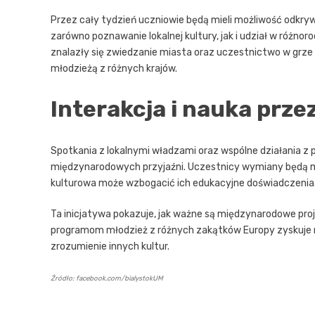
Przez cały tydzień uczniowie będą mieli możliwość odkryw
zarówno poznawanie lokalnej kultury, jak i udział w róż
znalazły się zwiedzanie miasta oraz uczestnictwo w grze mi
młodzieżą z różnych krajów.
Interakcja i nauka prz
Spotkania z lokalnymi władzami oraz wspólne działania z p
międzynarodowych przyjaźni. Uczestnicy wymiany będą mie
kulturowa może wzbogacić ich edukacyjne doświadczenia
Ta inicjatywa pokazuje, jak ważne są międzynarodowe pro
programom młodzież z różnych zakątków Europy zyskuje nie
zrozumienie innych kultur.
Źródło: facebook.com/bialystokUM