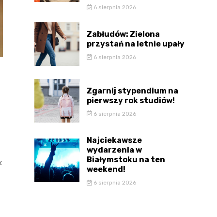
6 sierpnia 2026
Zabłudów: Zielona
przystań na letnie upały
6 sierpnia 2026
Zgarnij stypendium na
pierwszy rok studiów!
6 sierpnia 2026
Najciekawsze
wydarzenia w
Białymstoku na ten
k
weekend!
6 sierpnia 2026