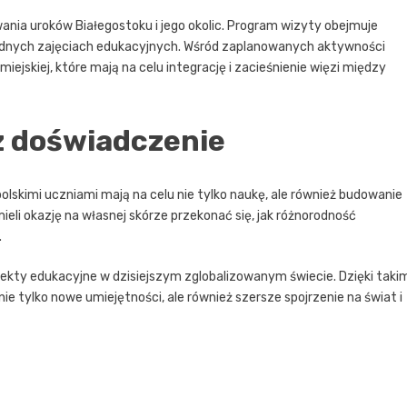
ania uroków Białegostoku i jego okolic. Program wizyty obejmuje
norodnych zajęciach edukacyjnych. Wśród zaplanowanych aktywności
ejskiej, które mają na celu integrację i zacieśnienie więzi między
ez doświadczenie
olskimi uczniami mają na celu nie tylko naukę, ale również budowanie
li okazję na własnej skórze przekonać się, jak różnorodność
.
jekty edukacyjne w dzisiejszym zglobalizowanym świecie. Dzięki taki
 tylko nowe umiejętności, ale również szersze spojrzenie na świat i