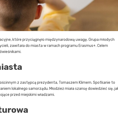
acyjne, które przyciągnęło międzynarodową uwagę. Grupa młodych
zycieli, zawitała do miasta w ramach programu Erasmus+. Celem
rówieśnikami.
iasta
Gościnnym z zastępcą prezydenta, Tomaszem Klimem. Spotkanie to
waniem lokalnego samorządu. Młodzież miała szansę dowiedzieć się, ja
tojące przed miejskimi władzami.
lturowa