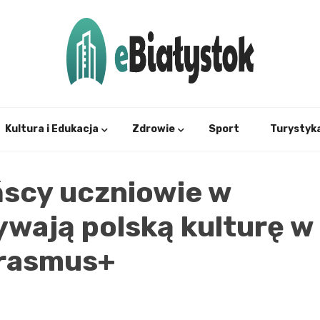
Twój informator, Białystok i okolice
eBial
Kultura i Edukacja
Zdrowie
Sport
Turystyk
ńscy uczniowie w
ywają polską kulturę w
rasmus+