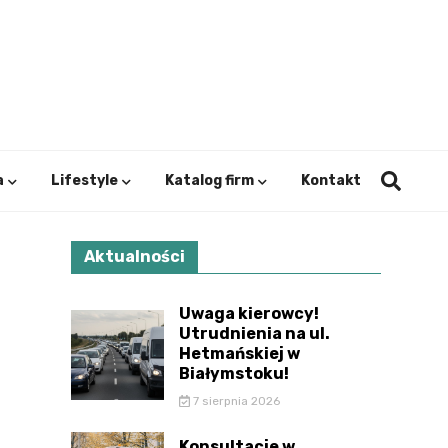
ystok.
a
Lifestyle
Katalog firm
Kontakt
Aktualności
Uwaga kierowcy!
Utrudnienia na ul.
Hetmańskiej w
Białymstoku!
7 sierpnia 2026
Konsultacje w