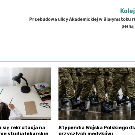
Kole
Przebudowa ulicy Akademickiej w Białymstoku r
pełną
 się rekrutacja na
Stypendia Wojska Polskiego dl
nie studia lekarskie
przyszłych medyków i