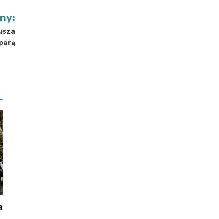
jny:
usza
 parą
a