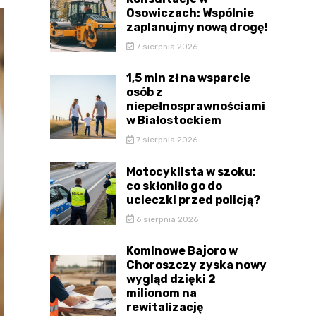
Osowiczach: Wspólnie
zaplanujmy nową drogę!
7 sierpnia 2026
1,5 mln zł na wsparcie
osób z
niepełnosprawnościami
w Białostockiem
7 sierpnia 2026
Motocyklista w szoku:
co skłoniło go do
ucieczki przed policją?
6 sierpnia 2026
Kominowe Bajoro w
Choroszczy zyska nowy
wygląd dzięki 2
milionom na
rewitalizację