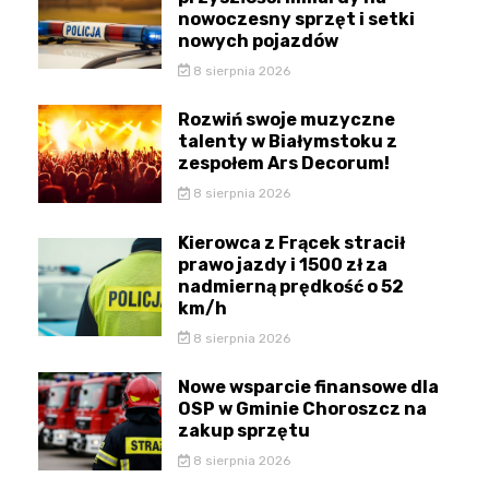
nowoczesny sprzęt i setki
nowych pojazdów
8 sierpnia 2026
Rozwiń swoje muzyczne
talenty w Białymstoku z
zespołem Ars Decorum!
8 sierpnia 2026
Kierowca z Frącek stracił
prawo jazdy i 1500 zł za
nadmierną prędkość o 52
km/h
8 sierpnia 2026
Nowe wsparcie finansowe dla
OSP w Gminie Choroszcz na
zakup sprzętu
8 sierpnia 2026