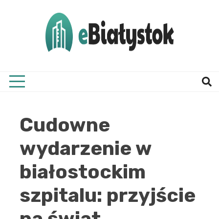
Skip
to
content
Twój informator, Białystok i okolice
eBial
Cudowne
wydarzenie w
białostockim
szpitalu: przyjście
na świat