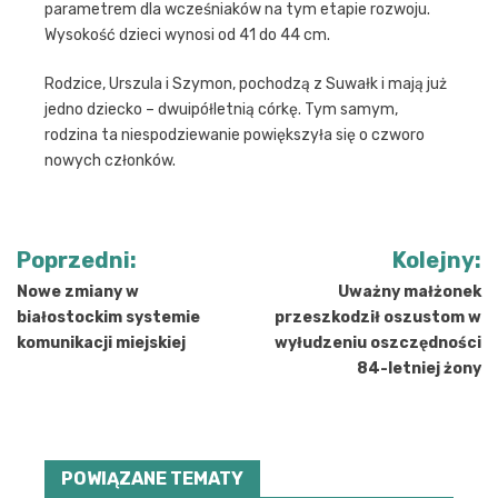
parametrem dla wcześniaków na tym etapie rozwoju.
Wysokość dzieci wynosi od 41 do 44 cm.
Rodzice, Urszula i Szymon, pochodzą z Suwałk i mają już
jedno dziecko – dwuipółletnią córkę. Tym samym,
rodzina ta niespodziewanie powiększyła się o czworo
nowych członków.
Nawigacja
Poprzedni:
Kolejny:
wpisu
Nowe zmiany w
Uważny małżonek
białostockim systemie
przeszkodził oszustom w
komunikacji miejskiej
wyłudzeniu oszczędności
84-letniej żony
POWIĄZANE TEMATY