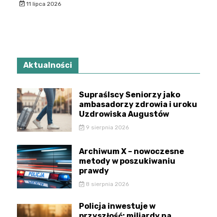
11 lipca 2026
Aktualności
Supraślscy Seniorzy jako
ambasadorzy zdrowia i uroku
Uzdrowiska Augustów
9 sierpnia 2026
Archiwum X – nowoczesne
metody w poszukiwaniu
prawdy
8 sierpnia 2026
Policja inwestuje w
przyszłość: miliardy na