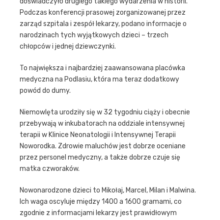
doświadczyło drugiego takiego wydarzenia w historii.
Podczas konferencji prasowej zorganizowanej przez
zarząd szpitala i zespół lekarzy, podano informacje o
narodzinach tych wyjątkowych dzieci – trzech
chłopców i jednej dziewczynki.
To największa i najbardziej zaawansowana placówka
medyczna na Podlasiu, która ma teraz dodatkowy
powód do dumy.
Niemowlęta urodziły się w 32 tygodniu ciąży i obecnie
przebywają w inkubatorach na oddziale intensywnej
terapii w Klinice Neonatologii i Intensywnej Terapii
Noworodka. Zdrowie maluchów jest dobrze oceniane
przez personel medyczny, a także dobrze czuje się
matka czworaków.
Nowonarodzone dzieci to Mikołaj, Marcel, Milan i Malwina.
Ich waga oscyluje między 1400 a 1600 gramami, co
zgodnie z informacjami lekarzy jest prawidłowym