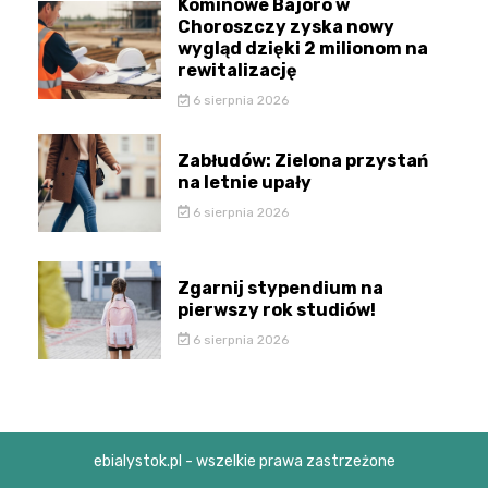
Kominowe Bajoro w
Choroszczy zyska nowy
wygląd dzięki 2 milionom na
rewitalizację
6 sierpnia 2026
Zabłudów: Zielona przystań
na letnie upały
6 sierpnia 2026
Zgarnij stypendium na
pierwszy rok studiów!
6 sierpnia 2026
ebialystok.pl - wszelkie prawa zastrzeżone