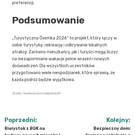
preferencji.
Podsumowanie
„Turystyczna Ósemka 2026” to projekt, który łączy w
sobie turystykę, rekreację i odkrywanie lokalnych
atrakcji. Zarówno mieszkańcy, jak i turyści mogą liczyć
na niezapomniane wakacje pełne wrażeń i nowych
doświadczeń. Dla wszystkich uczestników
przygotowano wiele niespodzianek, które sprawią, że
każda podróż będzie wyjątkowa.
Źródło: facebook.com/bialystokUM
Nawigacja
Poprzedni:
Kolejny:
wpisu
Białystok z BGK na
Bezpieczny dom: