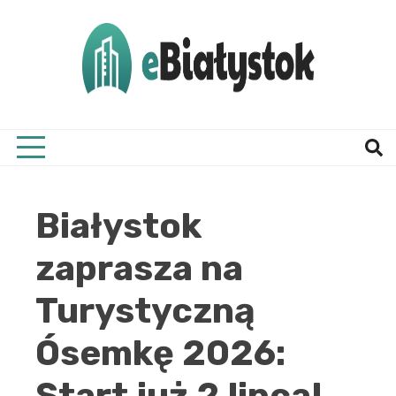
Skip
to
content
Twój informator, Białystok i okolice
eBial
Białystok
zaprasza na
Turystyczną
Ósemkę 2026:
Start już 2 lipca!