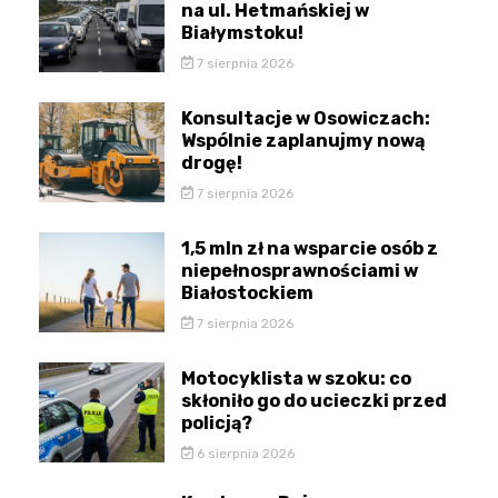
na ul. Hetmańskiej w
Białymstoku!
7 sierpnia 2026
Konsultacje w Osowiczach:
Wspólnie zaplanujmy nową
drogę!
7 sierpnia 2026
1,5 mln zł na wsparcie osób z
niepełnosprawnościami w
Białostockiem
7 sierpnia 2026
Motocyklista w szoku: co
skłoniło go do ucieczki przed
policją?
6 sierpnia 2026