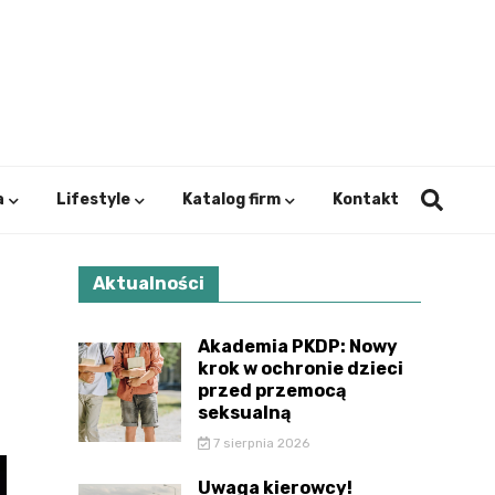
ystok.
a
Lifestyle
Katalog firm
Kontakt
Aktualności
Akademia PKDP: Nowy
krok w ochronie dzieci
przed przemocą
seksualną
7 sierpnia 2026
Uwaga kierowcy!