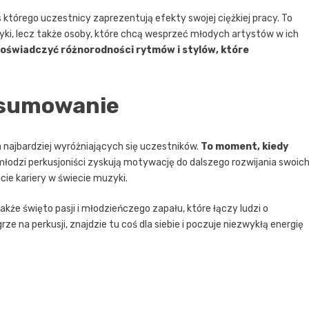
którego uczestnicy zaprezentują efekty swojej ciężkiej pracy. To
yki, lecz także osoby, które chcą wesprzeć młodych artystów w ich
doświadczyć różnorodności rytmów i stylów, które
dsumowanie
najbardziej wyróżniających się uczestników.
To moment, kiedy
 młodzi perkusjoniści zyskują motywację do dalszego rozwijania swoic
cie kariery w świecie muzyki.
akże święto pasji i młodzieńczego zapału, które łączy ludzi o
e na perkusji, znajdzie tu coś dla siebie i poczuje niezwykłą energię