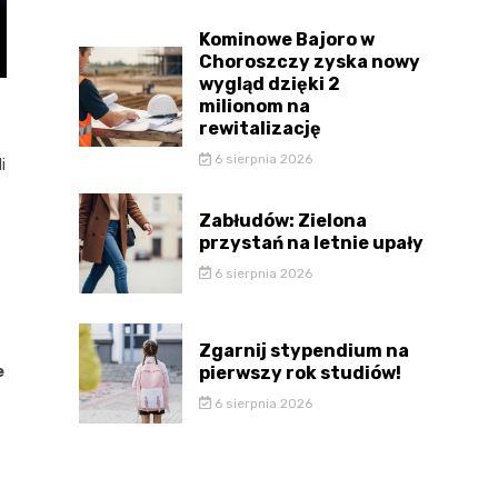
Kominowe Bajoro w
Choroszczy zyska nowy
wygląd dzięki 2
milionom na
rewitalizację
6 sierpnia 2026
i
Zabłudów: Zielona
przystań na letnie upały
6 sierpnia 2026
Zgarnij stypendium na
pierwszy rok studiów!
e
6 sierpnia 2026