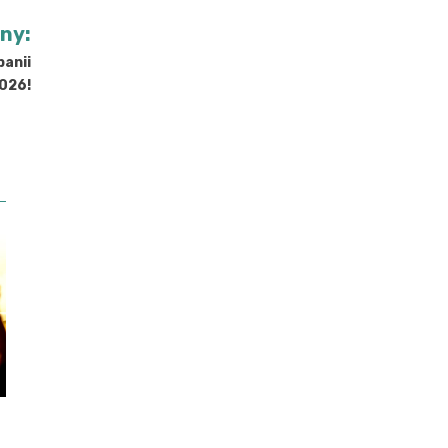
jny:
anii
2026!