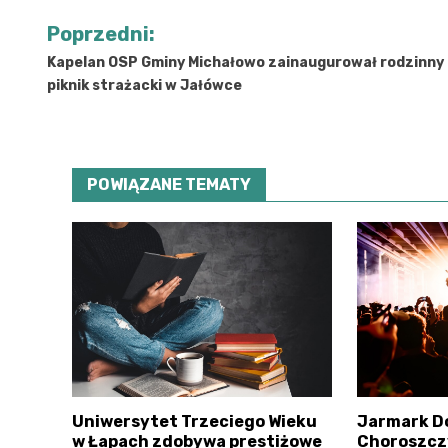
Nawigacja
Poprzedni:
wpisu
Kapelan OSP Gminy Michałowo zainaugurował rodzinny
piknik strażacki w Jałówce
POWIĄZANE TEMATY
Uniwersytet Trzeciego Wieku
Jarmark D
w Łapach zdobywa prestiżowe
Choroszczy