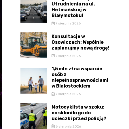
Utrudnienia na ul.
Hetmańskiej w
Białymstoku!
7 sierpnia 2026
Konsultacje w
Osowiczach: Wspólnie
zaplanujmy nową drogę!
7 sierpnia 2026
1,5 mln zł na wsparcie
osób z
niepełnosprawnościami
w Białostockiem
7 sierpnia 2026
Motocyklista w szoku:
co skłoniło go do
ucieczki przed policją?
6 sierpnia 2026