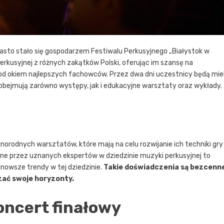
sto stało się gospodarzem Festiwalu Perkusyjnego „Białystok w
rkusyjnej z różnych zakątków Polski, oferując im szansę na
od okiem najlepszych fachowców. Przez dwa dni uczestnicy będą miel
 obejmują zarówno występy, jak i edukacyjne warsztaty oraz wykłady.
orodnych warsztatów, które mają na celu rozwijanie ich techniki gry
ne przez uznanych ekspertów w dziedzinie muzyki perkusyjnej to
jnowsze trendy w tej dziedzinie.
Takie doświadczenia są bezcenn
zać swoje horyzonty.
oncert finałowy