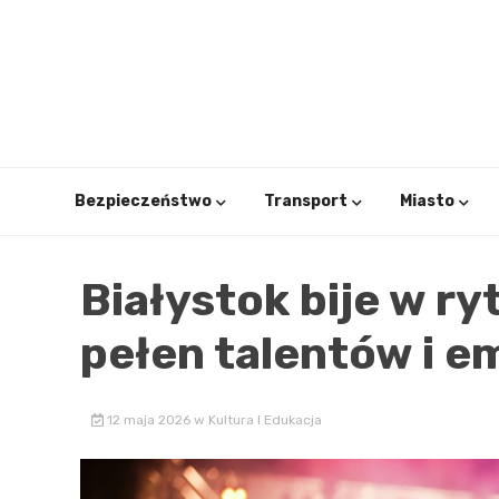
Skip
to
content
Bezpieczeństwo
Transport
Miasto
Białystok bije w ry
pełen talentów i em
12 maja 2026
w
Kultura I Edukacja