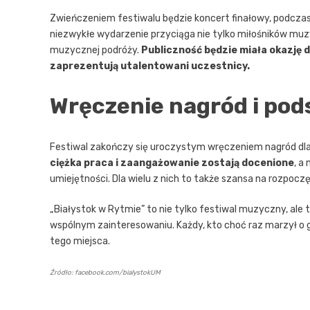
Zwieńczeniem festiwalu będzie koncert finałowy, podczas 
niezwykłe wydarzenie przyciąga nie tylko miłośników muz
muzycznej podróży.
Publiczność będzie miała okazję 
zaprezentują utalentowani uczestnicy.
Wręczenie nagród i po
Festiwal zakończy się uroczystym wręczeniem nagród dla 
ciężka praca i zaangażowanie zostają docenione
, a
umiejętności. Dla wielu z nich to także szansa na rozpoczę
„Białystok w Rytmie” to nie tylko festiwal muzyczny, ale t
wspólnym zainteresowaniu. Każdy, kto choć raz marzył o grz
tego miejsca.
Źródło: facebook.com/bialystokUM