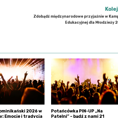
Kole
Zdobądź międzynarodowe przyjaźnie w Kamp
Edukacyjnej dla Młodzieży 
ominikański 2026 w
Potańcówka PIN-UP „Na
: Emocje i tradycja
Patelni” – bądź z nami 21