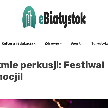
Twój informator, Białystok i okolice
eBial
Kultura i Edukacja
Zdrowie
Sport
Turystyk
tmie perkusji: Festiwal
ocji!