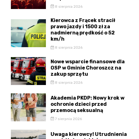
8 sierpnia 2026
Kierowca z Frącek stracił
prawo jazdy i 1500 zł za
nadmierną prędkość o 52
km/h
8 sierpnia 2026
Nowe wsparcie finansowe dla
OSP w Gminie Choroszcz na
zakup sprzętu
8 sierpnia 2026
Akademia PKDP: Nowy krok w
ochronie dzieci przed
przemocą seksualną
7 sierpnia 2026
Uwaga kierowcy! Utrudnienia