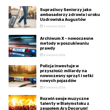
Supraślscy Seniorzy jako
ambasadorzy zdrowia i uroku
Uzdrowiska Augustów
9 sierpnia 2026
Archiwum X – nowoczesne
metody w poszukiwaniu
prawdy
8 sierpnia 2026
Policja inwestuje w
przyszłość: miliardy na
nowoczesny sprzęt i setki
nowych pojazdów
8 sierpnia 2026
Rozwiń swoje muzyczne
talenty w Białymstoku z
zespołem Ars Decorum!