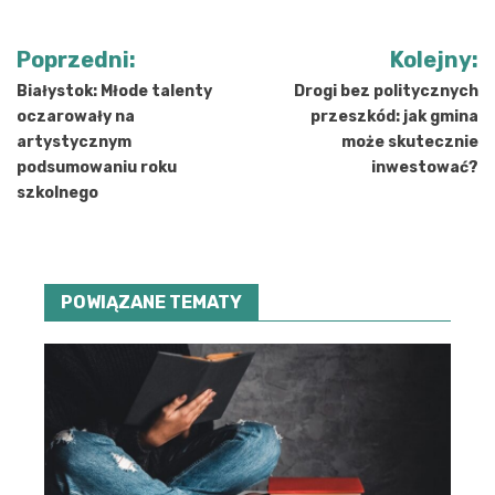
Nawigacja
Poprzedni:
Kolejny:
wpisu
Białystok: Młode talenty
Drogi bez politycznych
oczarowały na
przeszkód: jak gmina
artystycznym
może skutecznie
podsumowaniu roku
inwestować?
szkolnego
POWIĄZANE TEMATY