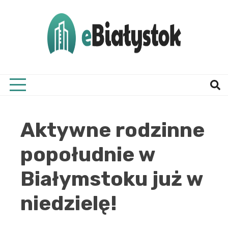
Skip
to
content
Twój informator, Białystok i okolice
eBial
Aktywne rodzinne
popołudnie w
Białymstoku już w
niedzielę!